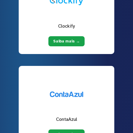
Clockify
Saiba mais →
ContaAzul