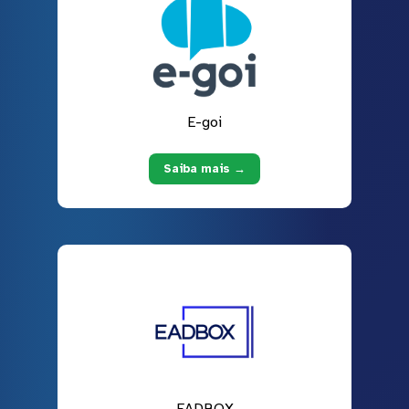
E-goi
Saiba mais →