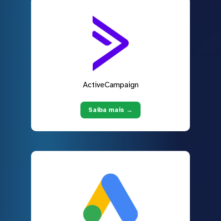
ActiveCampaign
Saiba mais →