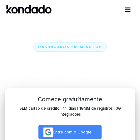
DASHBOARDS EM MINUTOS
Dashboard do SQLServer no
Looker em minutos
Home
Conectores
SQLServer
SQLServer + Looker
Comece gratuitamente
SEM cartão de crédito | 14 dias | 10MM de registros | 30
integrações
Entre com o Google