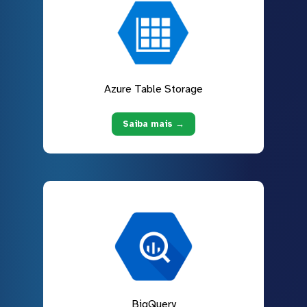
Azure Table Storage
Saiba mais →
BigQuery