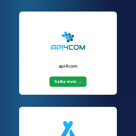
api4com
Saiba mais →