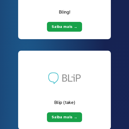
Bling!
Saiba mais →
Blip (take)
Saiba mais →