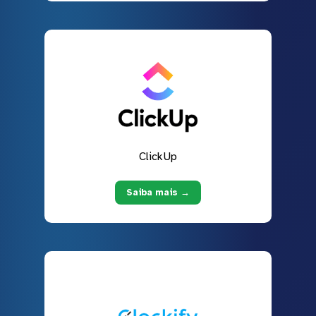
ClickUp
Saiba mais →