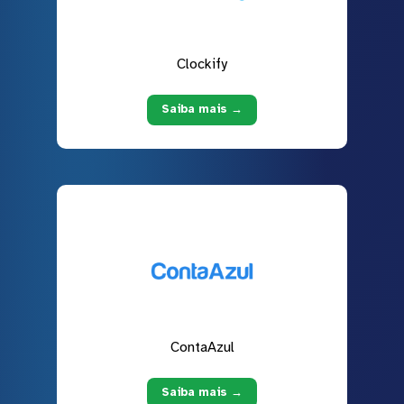
Clockify
Saiba mais →
ContaAzul
Saiba mais →