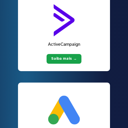
ActiveCampaign
Saiba mais →