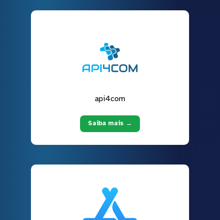
api4com
Saiba mais →