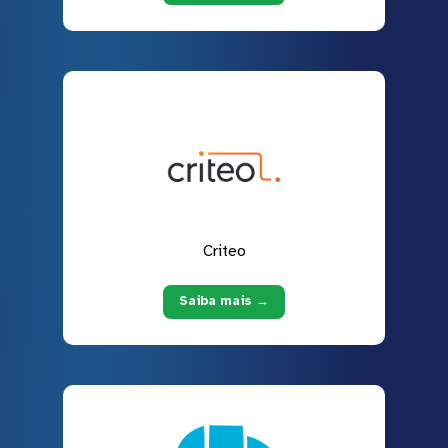
Criteo
Saiba mais →