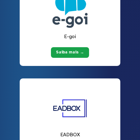
E-goi
Saiba mais →
EADBOX