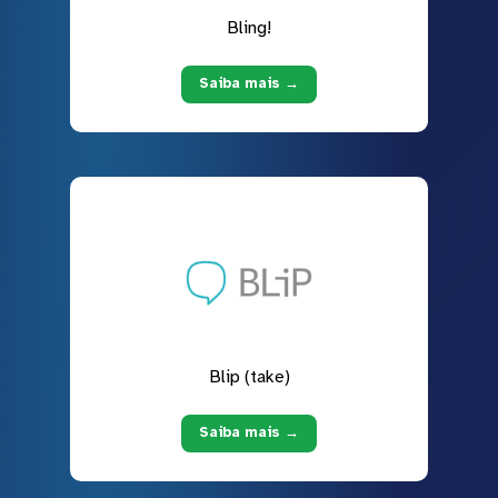
Bling!
Saiba mais →
Blip (take)
Saiba mais →