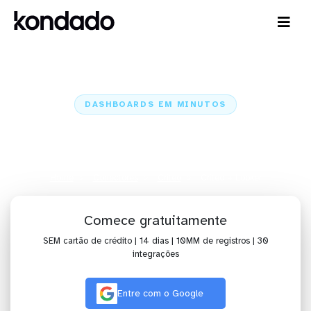
DASHBOARDS EM MINUTOS
Dashboard do Criteo no Looker
em minutos
Home
Conectores
Criteo
Criteo + Looker
Comece gratuitamente
SEM cartão de crédito | 14 dias | 10MM de registros | 30
integrações
Entre com o Google