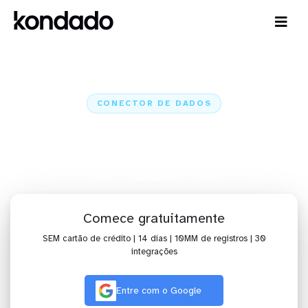
CONECTOR DE DADOS
Conecte o Criteo a IA,
dashboards, planilhas e ETL
Home
Conectores
Criteo
Comece gratuitamente
SEM cartão de crédito | 14 dias | 10MM de registros | 30
integrações
Entre com o Google