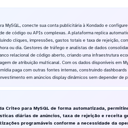
ara MySQL, conecte sua conta publicitária à Kondado e configure
e de código ou APIs complexas. A plataforma replica automati
indo cliques, impressões, gastos totais e taxa de rejeição, com
 hora ou dia. Gestores de tráfego e analistas de dados consoli
nco relacional de código aberto, criando uma infraestrutura eco
lagem de atribuição multicanal. Com os dados disponíveis em 
mídia paga com outras fontes internas, construindo dashboards
nvestimento em anúncios display dinâmicos sem depender de pl
da Criteo para MySQL de forma automatizada, permitin
ticas diárias de anúncios, taxa de rejeição e receita 
lizações programáveis conforme a necessidade da ope