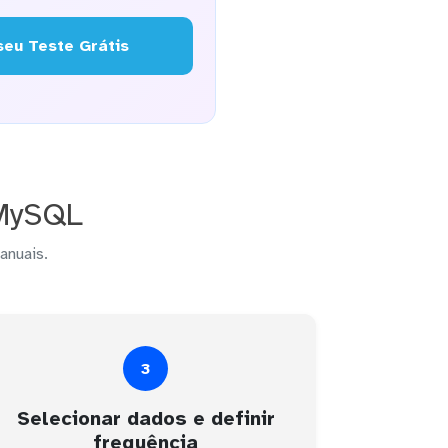
eu Teste Grátis
 MySQL
anuais.
3
Selecionar dados e definir
frequência