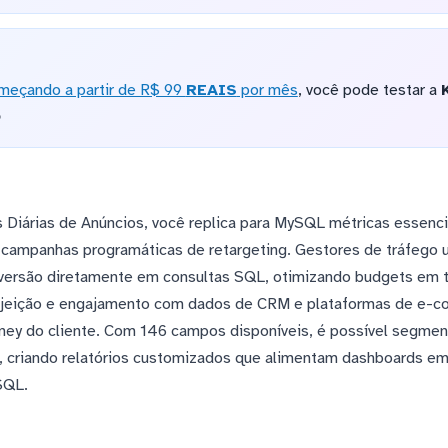
meçando a partir de R$ 99
REAIS
por mês
, você pode testar a
o
as Diárias de Anúncios, você replica para MySQL métricas essenc
e campanhas programáticas de retargeting. Gestores de tráfego u
nversão diretamente em consultas SQL, otimizando budgets em t
ejeição e engajamento com dados de CRM e plataformas de e-c
ey do cliente. Com 146 campos disponíveis, é possível segment
do, criando relatórios customizados que alimentam dashboards e
SQL.