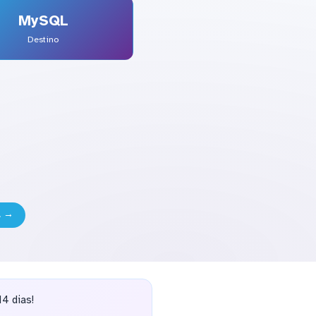
MySQL
Destino
L →
4 dias!