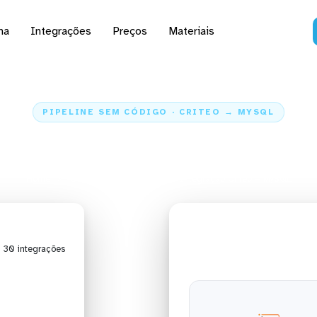
na
Integrações
Preços
Materiais
PIPELINE SEM CÓDIGO · CRITEO → MYSQL
s dados do Criteo para
Home
Conectores
Criteo
Integração Criteo + MySQL
| 30 integrações