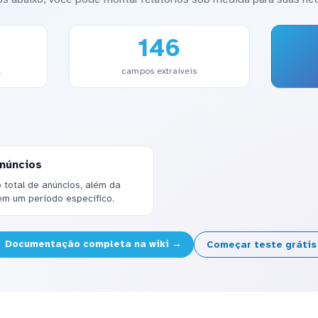
146
l
campos extraíveis
anúncios
o total de anúncios, além da
em um período específico.
Documentação completa na wiki →
Começar teste gráti