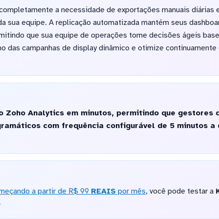
completamente a necessidade de exportações manuais diárias e 
da sua equipe. A replicação automatizada mantém seus dashboa
rmitindo que sua equipe de operações tome decisões ágeis ba
o das campanhas de display dinâmico e otimize continuamente 
o Zoho Analytics em minutos, permitindo que gestores 
ramáticos com frequência configurável de 5 minutos a 
meçando a partir de R$ 99
REAIS
por mês
, você pode testar a
o