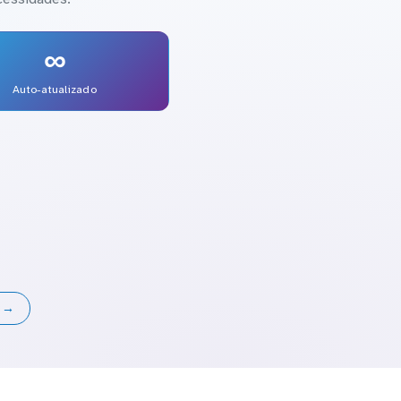
∞
Auto-atualizado
s →