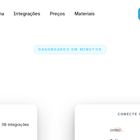
na
Integrações
Preços
Materiais
DASHBOARDS EM MINUTOS
 do Criteo no Zoho An
minutos
Home
Conectores
Criteo
Criteo + Zoho Analytics
CONECTE 
| 30 integrações