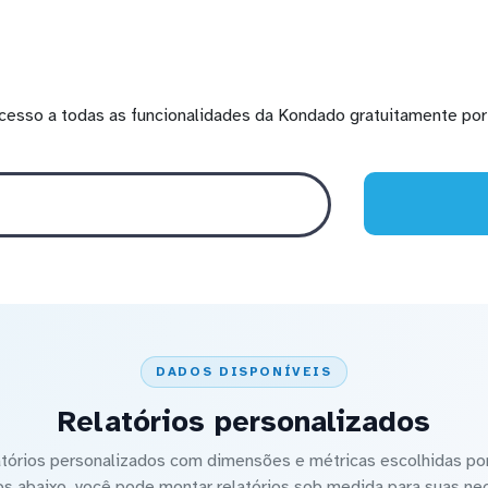
cesso a todas as funcionalidades da Kondado gratuitamente por 
DADOS DISPONÍVEIS
Relatórios personalizados
latórios personalizados com dimensões e métricas escolhidas por
os abaixo, você pode montar relatórios sob medida para suas ne