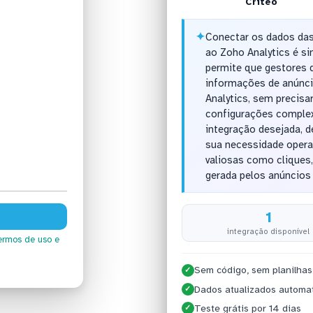
Criteo
✦
Conectar os dados das
ao Zoho Analytics é s
permite que gestores d
informações de anúnci
Analytics, sem precisa
configurações complexa
integração desejada, d
sua necessidade opera
valiosas como cliques,
gerada pelos anúncios 
1
integração disponível
ermos de uso
e
Sem código, sem planilhas
✓
Dados atualizados automa
✓
Teste grátis por 14 dias
✓