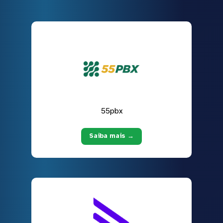
55pbx
Saiba mais →