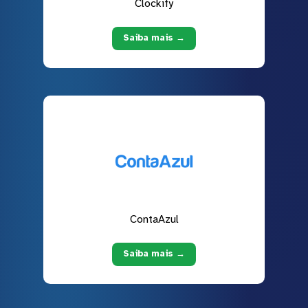
Clockify
Saiba mais →
ContaAzul
Saiba mais →