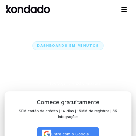
DASHBOARDS EM MINUTOS
Dashboard do TikTok Organic no
Zoho Analytics em minutos
Home
Conectores
TikTok Organic
TikTok Organic + Zoho Analytics
Comece gratuitamente
SEM cartão de crédito | 14 dias | 10MM de registros | 30
integrações
Entre com o Google