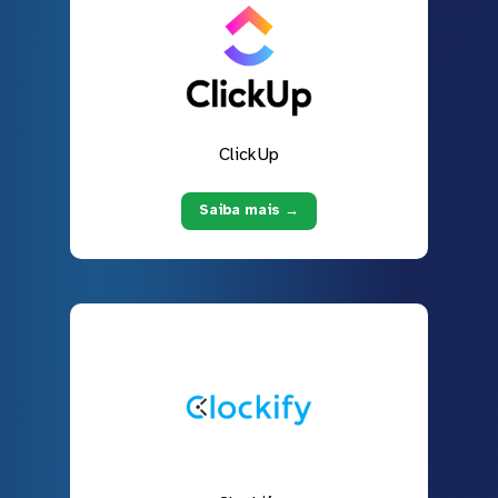
ClickUp
Saiba mais →