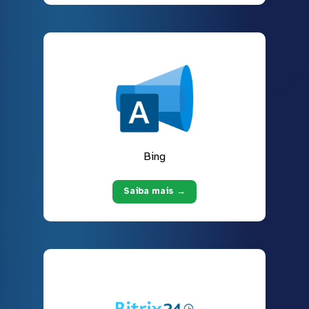
Bing
Saiba mais →