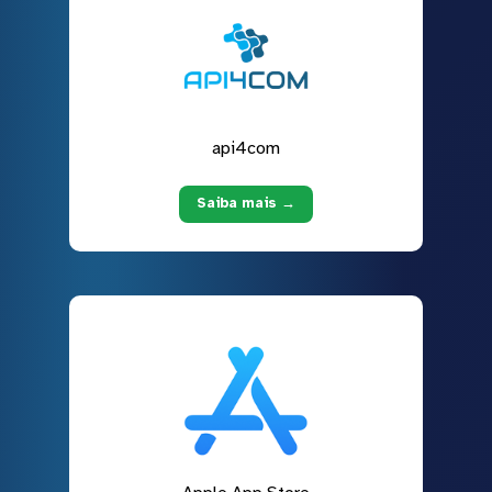
api4com
Saiba mais →