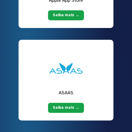
Apple App Store
Saiba mais →
ASAAS
Saiba mais →