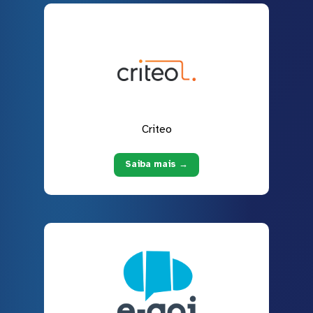
Criteo
Saiba mais →