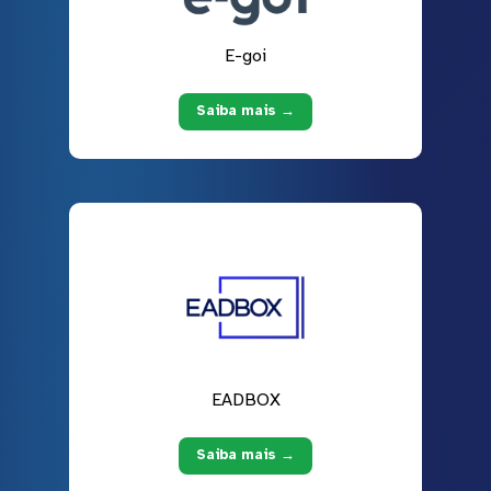
E-goi
Saiba mais →
EADBOX
Saiba mais →