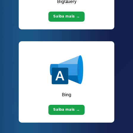
BigQuery
Saiba mais →
Bing
Saiba mais →