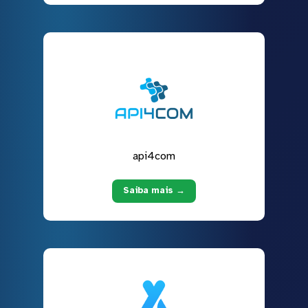
api4com
Saiba mais →