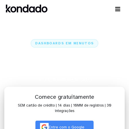
DASHBOARDS EM MINUTOS
Dashboard do TikTok Organic no
BI TOTVS em minutos
Home
Conectores
TikTok Organic
TikTok Organic + BI TOTVS
Comece gratuitamente
SEM cartão de crédito | 14 dias | 10MM de registros | 30
integrações
Entre com o Google