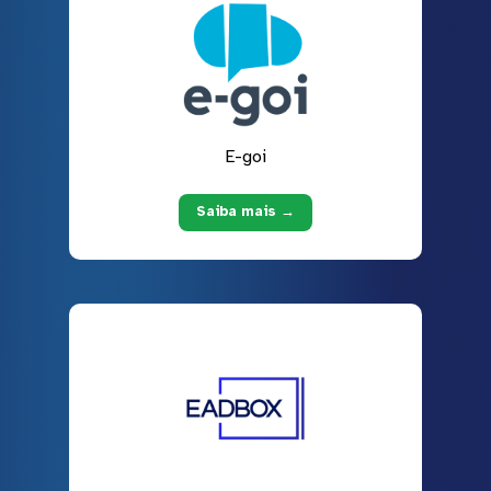
E-goi
Saiba mais →