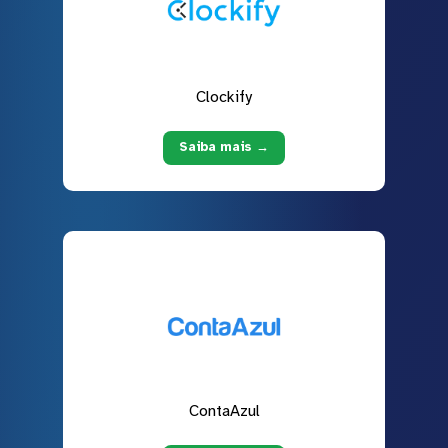
Clockify
Saiba mais →
ContaAzul