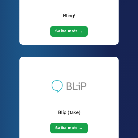
Bling!
Saiba mais →
Blip (take)
Saiba mais →