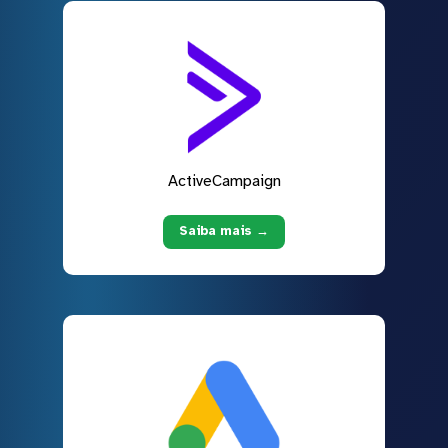
ActiveCampaign
Saiba mais →