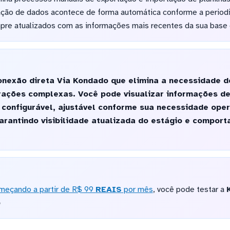
ação de dados acontece de forma automática conforme a periodi
pre atualizados com as informações mais recentes da sua base 
nexão direta Via Kondado que elimina a necessidade 
urações complexas. Você pode visualizar informações d
onfigurável, ajustável conforme sua necessidade opera
arantindo visibilidade atualizada do estágio e comport
meçando a partir de R$ 99
REAIS
por mês
, você pode testar a
o