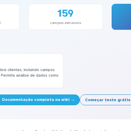
159
l
campos extraíveis
re clientes, incluindo campos
. Permite análise de dados como
Documentação completa na wiki →
Começar teste gráti