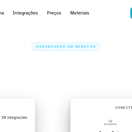
na
Integrações
Preços
Materiais
DASHBOARDS EM MINUTOS
d do SenseData no BI
minutos
Home
Conectores
SenseData
SenseData + BI TOTVS
CONECTE
| 30 integrações