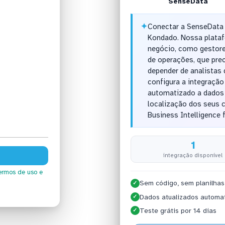
SenseData
✦
Conectar a SenseData 
Kondado. Nossa platafo
negócio, como gestores
de operações, que pre
depender de analistas 
configura a integraçã
automatizado a dados 
localização dos seus 
Business Intelligence f
1
integração disponível
ermos de uso
e
Sem código, sem planilhas
✓
Dados atualizados automa
✓
Teste grátis por 14 dias
✓