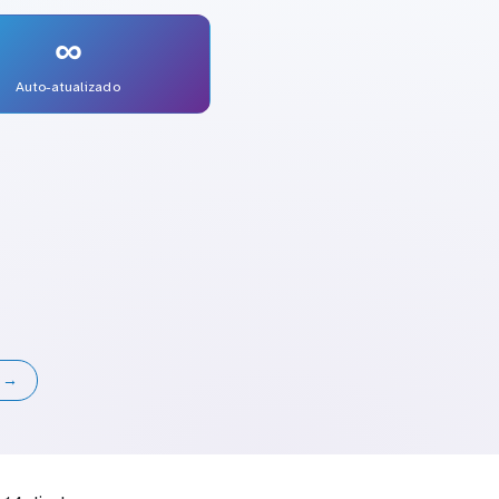
∞
Auto-atualizado
s →