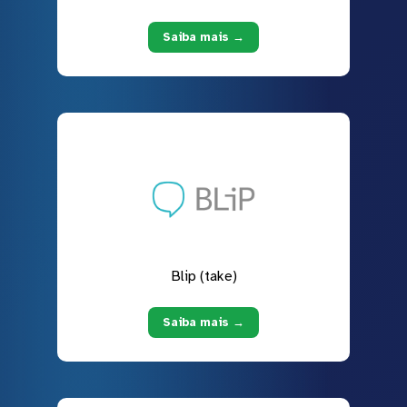
Saiba mais →
Blip (take)
Saiba mais →