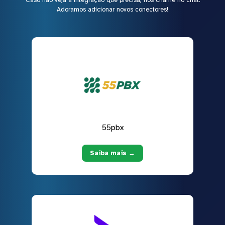
Adoramos adicionar novos conectores!
55pbx
Saiba mais →