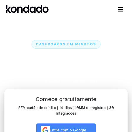
DASHBOARDS EM MINUTOS
Dashboard do SenseData no
Amazon Quicksight em minutos
Home
Conectores
SenseData
SenseData + Amazon Quicksight
Comece gratuitamente
SEM cartão de crédito | 14 dias | 10MM de registros | 30
integrações
Entre com o Google