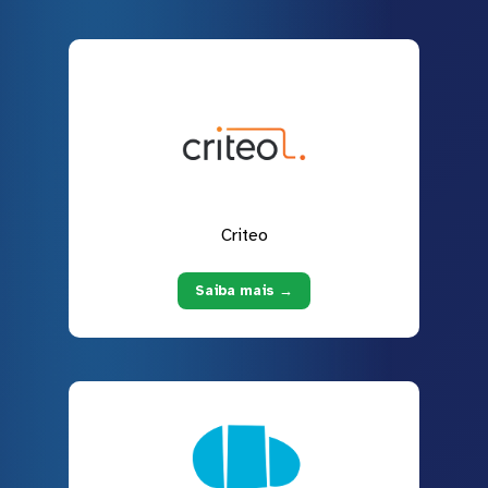
Criteo
Saiba mais →