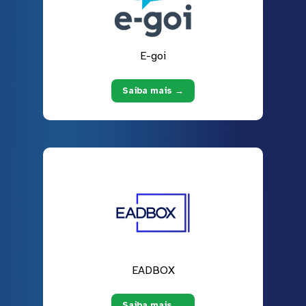
E-goi
Saiba mais →
EADBOX
Saiba mais →