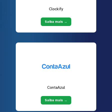
Clockify
Saiba mais →
ContaAzul
Saiba mais →