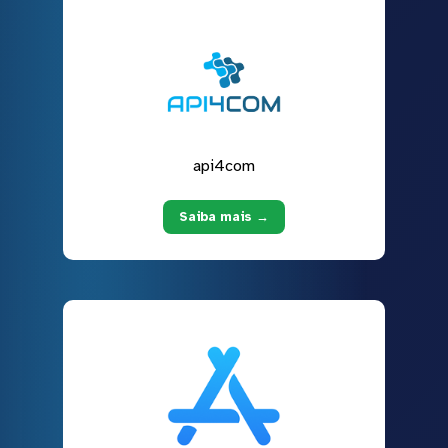
api4com
Saiba mais →