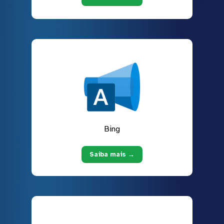
Bing
Saiba mais →