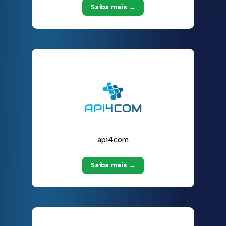
Saiba mais →
api4com
Saiba mais →