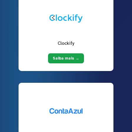
Clockify
Saiba mais →