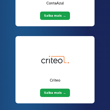
ContaAzul
Saiba mais →
Criteo
Saiba mais →