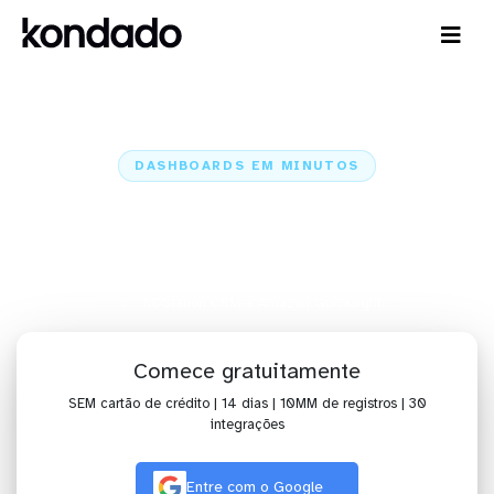
DASHBOARDS EM MINUTOS
Dashboard do RDStation CRM no
Amazon Quicksight em minutos
Home
Conectores
RDStation CRM
RDStation CRM + Amazon Quicksight
Comece gratuitamente
SEM cartão de crédito | 14 dias | 10MM de registros | 30
integrações
Entre com o Google