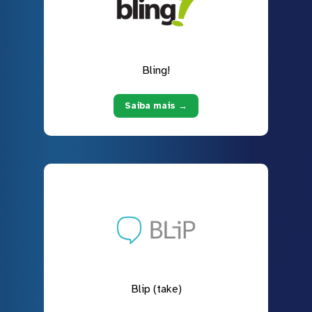
Bling!
Saiba mais →
Blip (take)