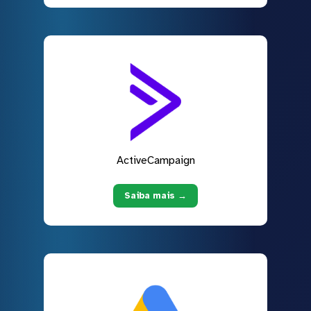
ActiveCampaign
Saiba mais →