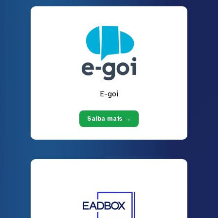
E-goi
Saiba mais →