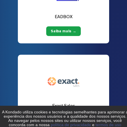
EADBOX
Saiba mais →
Exact Sales
Saiba mais →