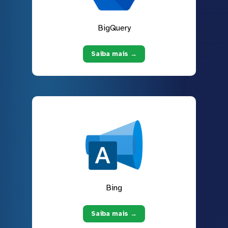
BigQuery
Saiba mais →
Bing
Saiba mais →