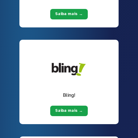
Saiba mais →
Bling!
Saiba mais →