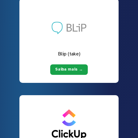
Blip (take)
Saiba mais →