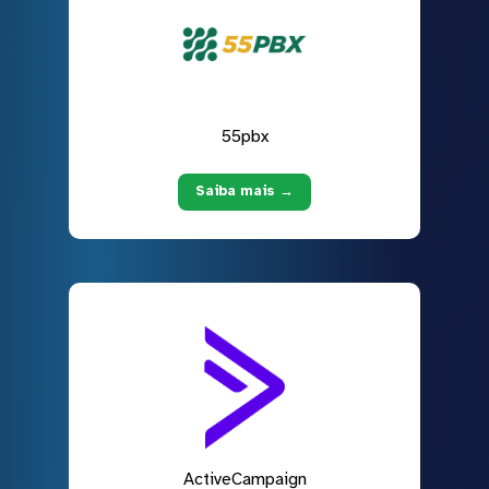
55pbx
Saiba mais →
ActiveCampaign