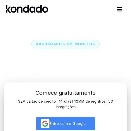
DASHBOARDS EM MINUTOS
Dashboard do Shopify no Amazon
Quicksight em minutos
Home
Conectores
Shopify
Shopify + Amazon Quicksight
Comece gratuitamente
SEM cartão de crédito | 14 dias | 10MM de registros | 30
integrações
Entre com o Google