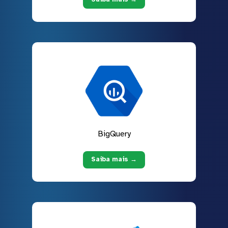
BigQuery
Saiba mais →