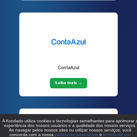
ContaAzul
Saiba mais →