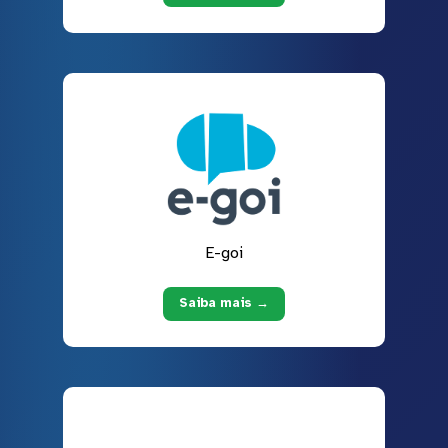
E-goi
Saiba mais →