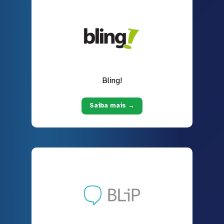
Bling!
Saiba mais →