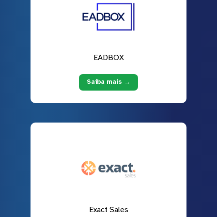
EADBOX
Saiba mais →
Exact Sales