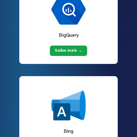
BigQuery
Saiba mais →
Bing