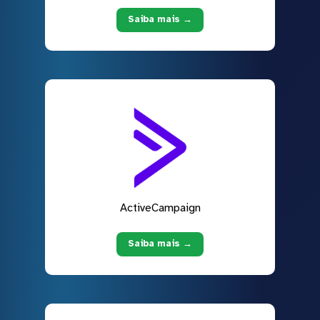
Saiba mais →
ActiveCampaign
Saiba mais →