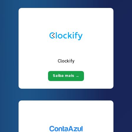
Clockify
Saiba mais →