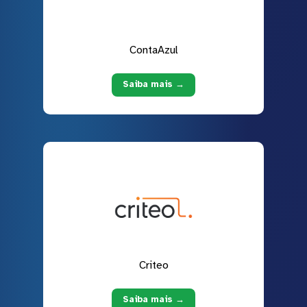
ContaAzul
Saiba mais →
Criteo
Saiba mais →