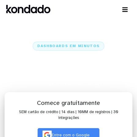
DASHBOARDS EM MINUTOS
Dashboard do InfluxDB v1 no
Amazon Quicksight em minutos
Home
Conectores
InfluxDB v1
InfluxDB v1 + Amazon Quicksight
Comece gratuitamente
SEM cartão de crédito | 14 dias | 10MM de registros | 30
integrações
Entre com o Google