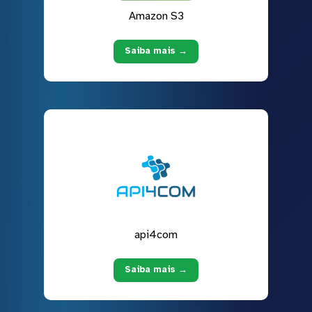
Amazon S3
Saiba mais →
api4com
Saiba mais →