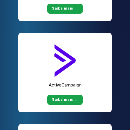
Saiba mais →
ActiveCampaign
Saiba mais →