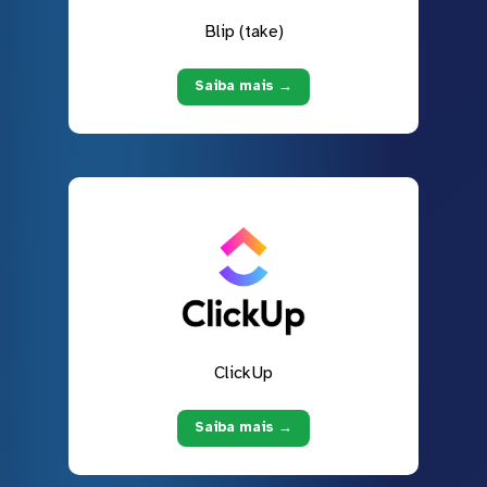
Blip (take)
Saiba mais →
ClickUp
Saiba mais →