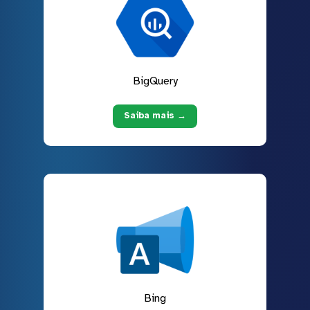
BigQuery
Saiba mais →
Bing