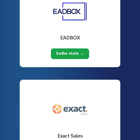
EADBOX
Saiba mais →
Exact Sales