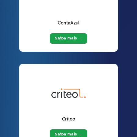
ContaAzul
Saiba mais →
Criteo
Saiba mais →