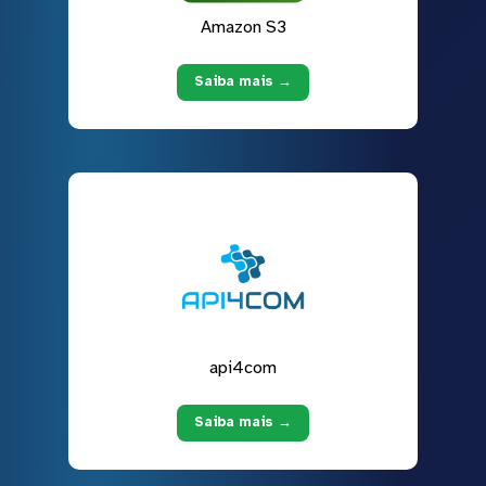
Amazon S3
Saiba mais →
api4com
Saiba mais →