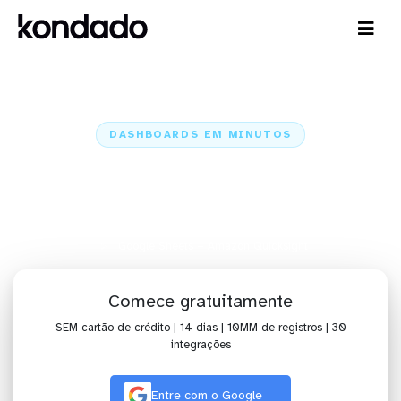
DASHBOARDS EM MINUTOS
Dashboard do Google Sheets no
Amazon Quicksight em minutos
Home
Conectores
Google Sheets
Google Sheets + Amazon Quicksight
Comece gratuitamente
SEM cartão de crédito | 14 dias | 10MM de registros | 30
integrações
Entre com o Google