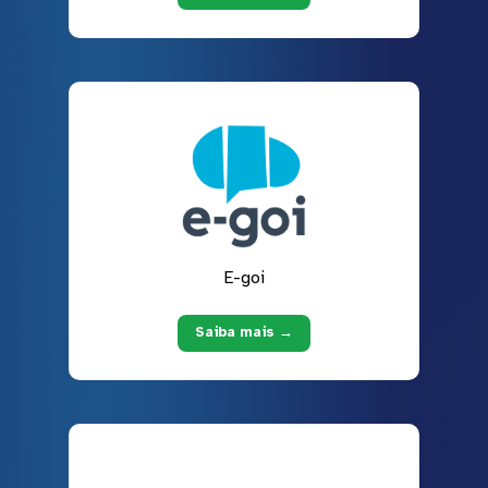
E-goi
Saiba mais →