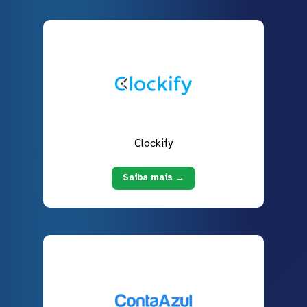
Clockify
Saiba mais →