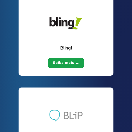
Bling!
Saiba mais →