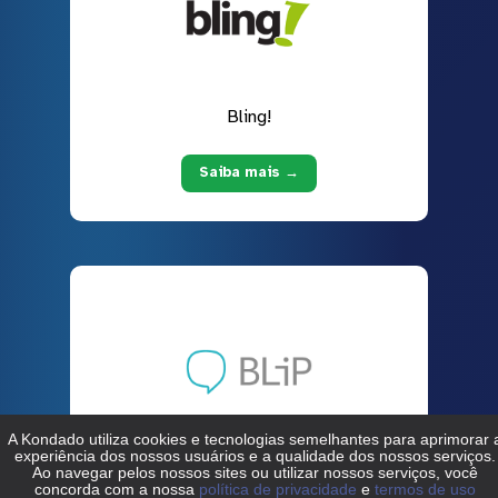
Bling!
Saiba mais →
Blip (take)