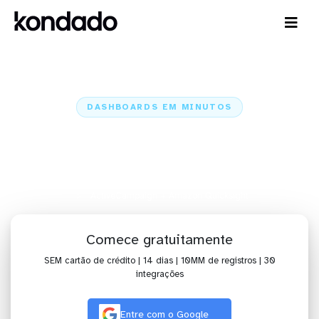
DASHBOARDS EM MINUTOS
Dashboard do ActiveCampaign no
Amazon Quicksight em minutos
Home
Conectores
ActiveCampaign
ActiveCampaign + Amazon Quicksight
Comece gratuitamente
SEM cartão de crédito | 14 dias | 10MM de registros | 30
integrações
Entre com o Google