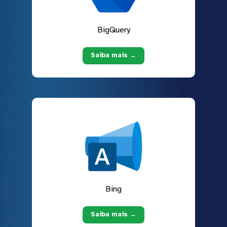
BigQuery
Saiba mais →
Bing
Saiba mais →