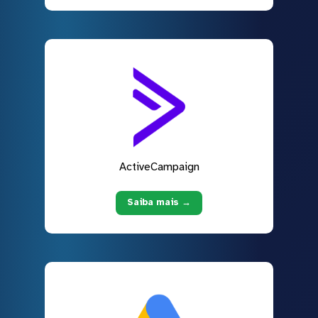
ActiveCampaign
Saiba mais →