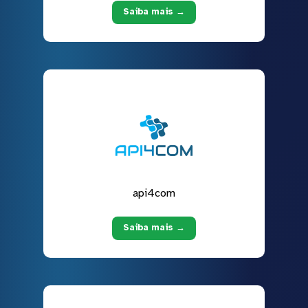
Saiba mais →
api4com
Saiba mais →