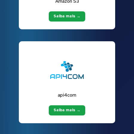
Amazon S3
Saiba mais →
api4com
Saiba mais →