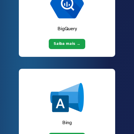
BigQuery
Saiba mais →
Bing