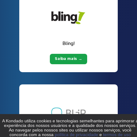
Bling!
Saiba mais →