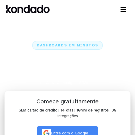
DASHBOARDS EM MINUTOS
Dashboard do ActiveCampaign no
BIMachine em minutos
Home
Conectores
ActiveCampaign
ActiveCampaign + BIMachine
Comece gratuitamente
SEM cartão de crédito | 14 dias | 10MM de registros | 30
integrações
Entre com o Google