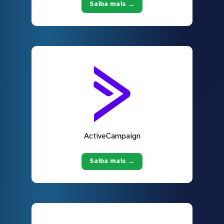
Saiba mais →
ActiveCampaign
Saiba mais →