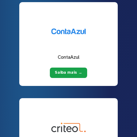
ContaAzul
Saiba mais →