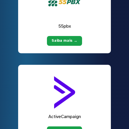
55pbx
Saiba mais →
ActiveCampaign