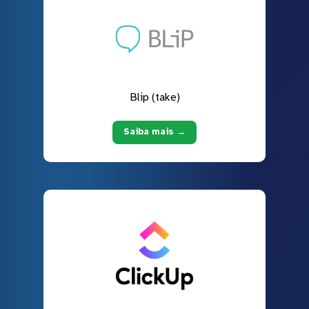
Blip (take)
Saiba mais →