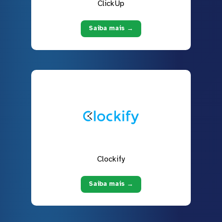
ClickUp
Saiba mais →
Clockify
Saiba mais →