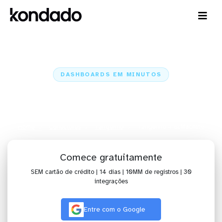
DASHBOARDS EM MINUTOS
Dashboard do Tangerino no
BIMachine em minutos
Home
Conectores
Tangerino
Tangerino + BIMachine
Comece gratuitamente
SEM cartão de crédito | 14 dias | 10MM de registros | 30
integrações
Entre com o Google