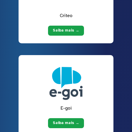
Criteo
Saiba mais →
E-goi
Saiba mais →