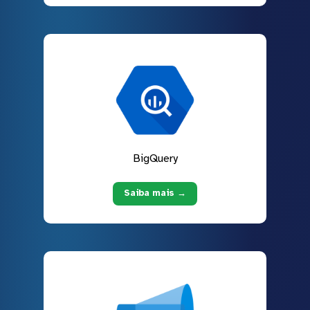
BigQuery
Saiba mais →