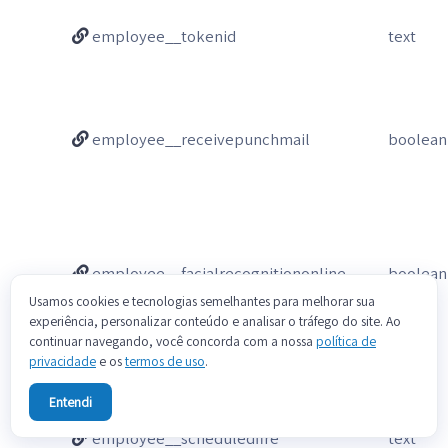
employee__tokenid
text
employee__receivepunchmail
boolean
employee__facialrecognitiononline
boolean
Usamos cookies e tecnologias semelhantes para melhorar sua
experiência, personalizar conteúdo e analisar o tráfego do site. Ao
continuar navegando, você concorda com a nossa
política de
privacidade
e os
termos de uso
.
Entendi
employee__scheduledfire
text