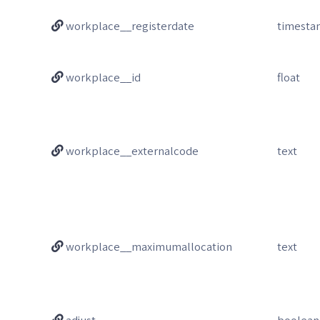
workplace__registerdate
timest
workplace__id
float
workplace__externalcode
text
workplace__maximumallocation
text
adjust
boolean