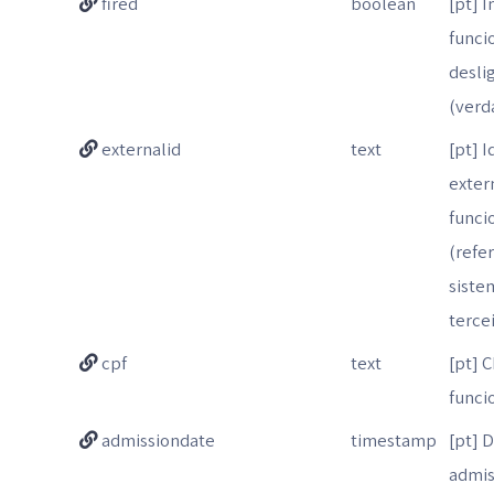
fired
boolean
[pt] I
funci
desli
(verd
externalid
text
[pt] I
exter
funci
(refe
siste
tercei
cpf
text
[pt] 
funci
admissiondate
timestamp
[pt] 
admis