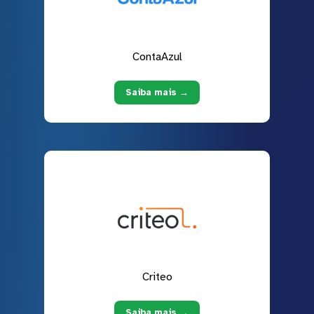
ContaAzul
Saiba mais →
Criteo
Saiba mais →