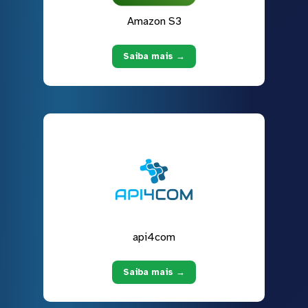
Amazon S3
Saiba mais →
api4com
Saiba mais →