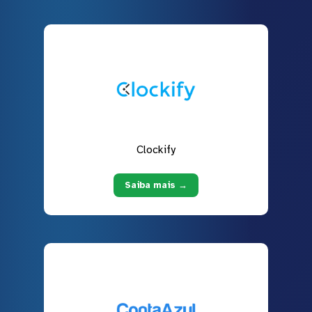
Clockify
Saiba mais →