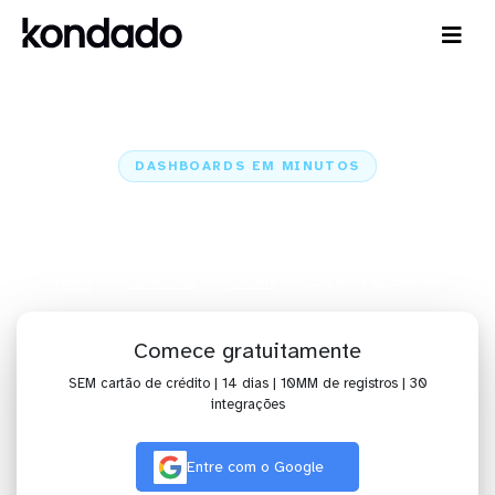
DASHBOARDS EM MINUTOS
Dashboard do Clockify no
BIMachine em minutos
Home
Conectores
Clockify
Clockify + BIMachine
Comece gratuitamente
SEM cartão de crédito | 14 dias | 10MM de registros | 30
integrações
Entre com o Google