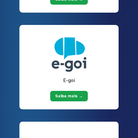
E-goi
Saiba mais →