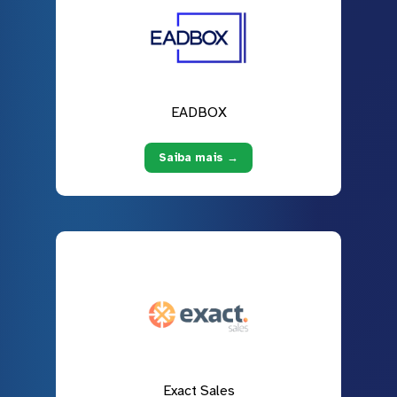
EADBOX
Saiba mais →
Exact Sales