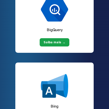
BigQuery
Saiba mais →
Bing