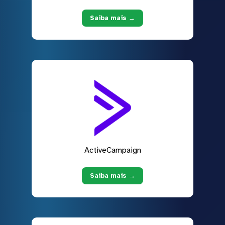
Saiba mais →
ActiveCampaign
Saiba mais →