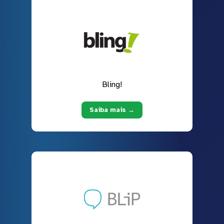
Bling!
Saiba mais →