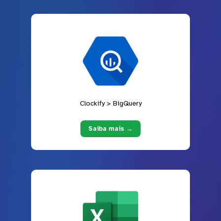
Clockify > BigQuery
Saiba mais →