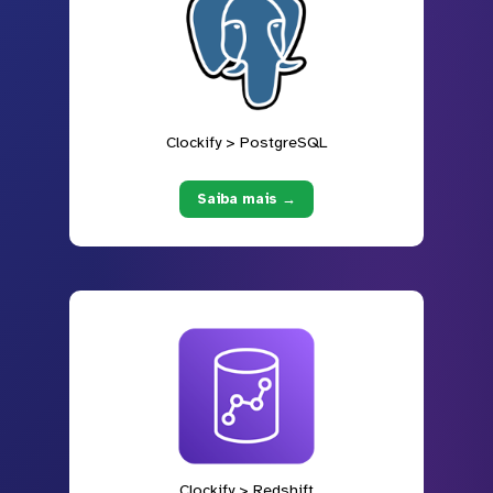
Clockify > PostgreSQL
Saiba mais →
Clockify > Redshift