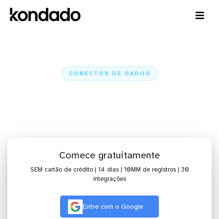
CONECTOR DE DADOS
Conecte o Clockify a IA,
dashboards, planilhas e ETL
Home
Conectores
Clockify
Comece gratuitamente
SEM cartão de crédito | 14 dias | 10MM de registros | 30
integrações
Entre com o Google