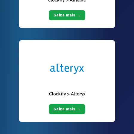
Clockify > Airtable
Saiba mais →
Clockify > Alteryx
Saiba mais →