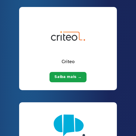
Criteo
Saiba mais →