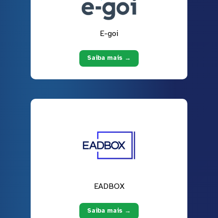
E-goi
Saiba mais →
EADBOX
Saiba mais →