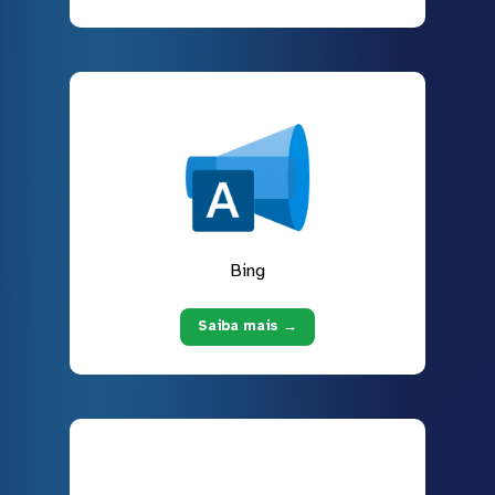
Bing
Saiba mais →