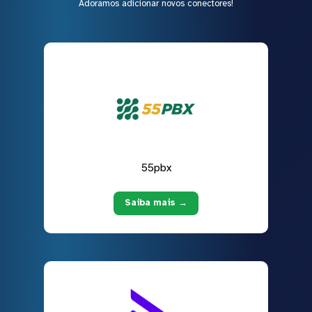
Adoramos adicionar novos conectores!
55pbx
Saiba mais →