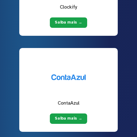
Clockify
Saiba mais →
ContaAzul
Saiba mais →