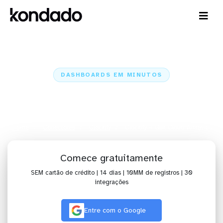
DASHBOARDS EM MINUTOS
Dashboard do Clockify no Qlik
Cloud Analytics em minutos
Home
Conectores
Clockify
Clockify + Qlik Cloud Analytics
Comece gratuitamente
SEM cartão de crédito | 14 dias | 10MM de registros | 30
integrações
Entre com o Google