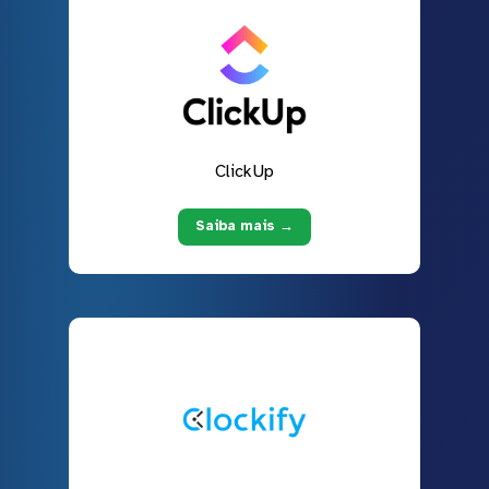
ClickUp
Saiba mais →