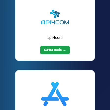
api4com
Saiba mais →