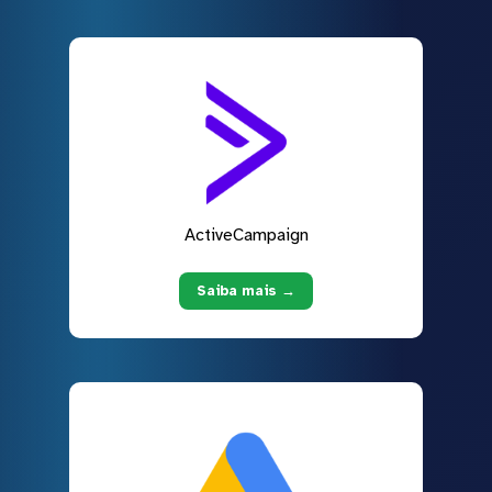
ActiveCampaign
Saiba mais →