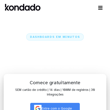
DASHBOARDS EM MINUTOS
Dashboard do Google Ads no
Qlik Cloud Analytics em minutos
Home
Conectores
Google Ads
Google Ads + Qlik Cloud Analytics
Comece gratuitamente
SEM cartão de crédito | 14 dias | 10MM de registros | 30
integrações
Entre com o Google