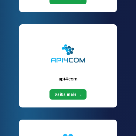
api4com
Saiba mais →