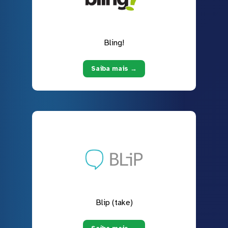
Bling!
Saiba mais →
Blip (take)