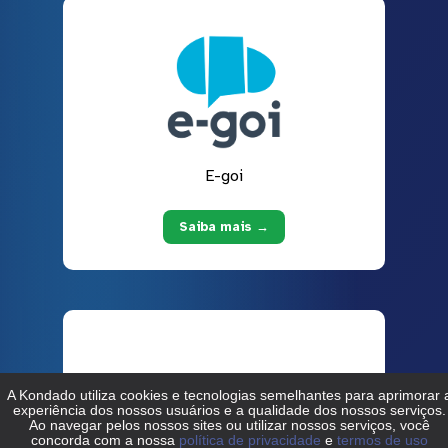
E-goi
Saiba mais →