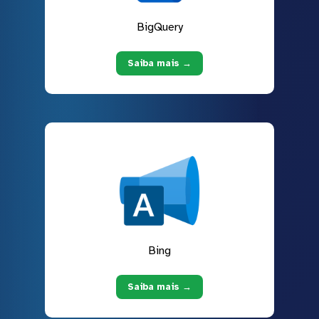
BigQuery
Saiba mais →
Bing
Saiba mais →