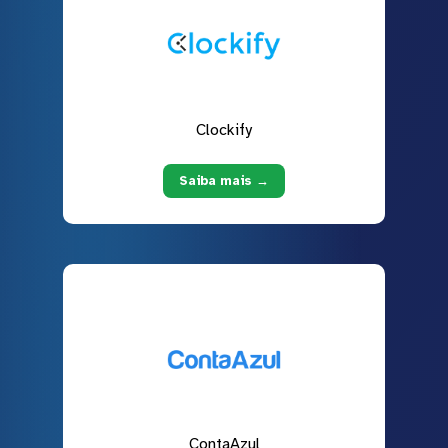
Clockify
Saiba mais →
ContaAzul