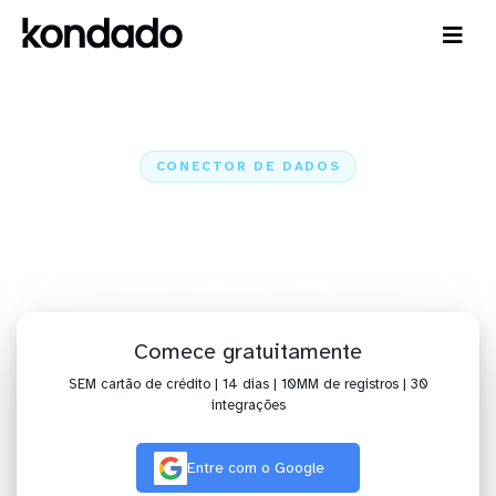
CONECTOR DE DADOS
Conecte o Google Ads a IA,
dashboards, planilhas e ETL
Home
Conectores
Google Ads
Comece gratuitamente
SEM cartão de crédito | 14 dias | 10MM de registros | 30
integrações
Entre com o Google