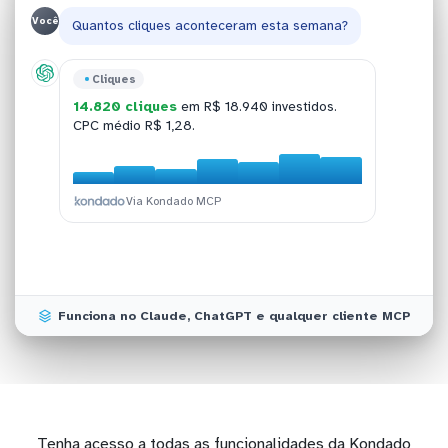
Você
Quantos cliques aconteceram esta semana?
Cliques
Keywords
Canais
Google Ads
14.820 cliques
em R$ 18.940 investidos.
Top keywords:
Search:
R$ 1,28 CPC, 6,2% conversão
kw1 (47 conv), kw2 (38),
.
Campanha 'Search Brand':
ROAS 7,8x
em R$
CPC médio R$ 1,28.
kw3 (29), kw4 (22), kw5 (18)
Display: R$ 0,42 CPC, 1,1% conv.
.
4.200 investidos.
Via Kondado MCP
Via Kondado MCP
Via Kondado MCP
Via Kondado MCP
Funciona no Claude, ChatGPT e qualquer cliente MCP
Tenha acesso a todas as funcionalidades da Kondado