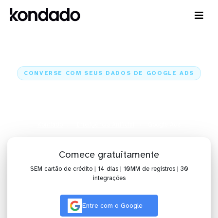
CONVERSE COM SEUS DADOS DE GOOGLE ADS
IA para analisar dados de Google
Ads com Claude e ChatGPT
Kondado
Inteligência Artificial
Google Ads
Comece gratuitamente
SEM cartão de crédito | 14 dias | 10MM de registros | 30
integrações
Entre com o Google