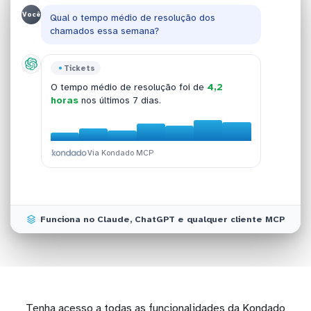
Você
Qual o tempo médio de resolução dos
chamados essa semana?
Hi Platform
Tickets
Atendimento
Hi Platform
Você tem
47 tickets
em status aberto
O tempo médio de resolução foi de
4,2
As 3 contas principais geraram
Ontem foram resolvidos
156 tickets
128, 95 e 87
,
23%
aguardando atendimento hoje.
horas
nos últimos 7 dias.
tickets
acima
da média diária habitual.
respectivamente em outubro.
Via Kondado MCP
Via Kondado MCP
Via Kondado MCP
Via Kondado MCP
Funciona no Claude, ChatGPT e qualquer cliente MCP
Tenha acesso a todas as funcionalidades da Kondado