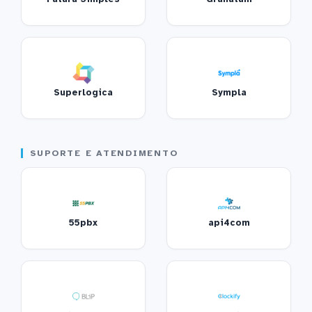
Superlogica
Sympla
SUPORTE E ATENDIMENTO
55pbx
api4com