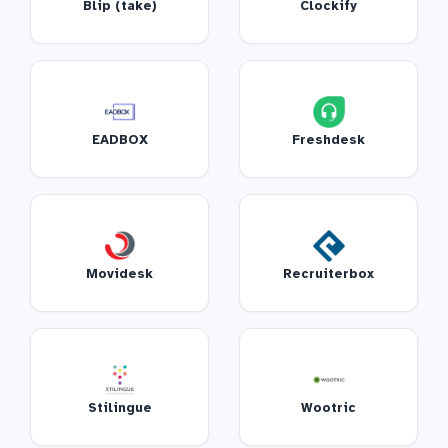
Blip (take)
Clockify
EADBOX
Freshdesk
Movidesk
Recruiterbox
Stilingue
Wootric