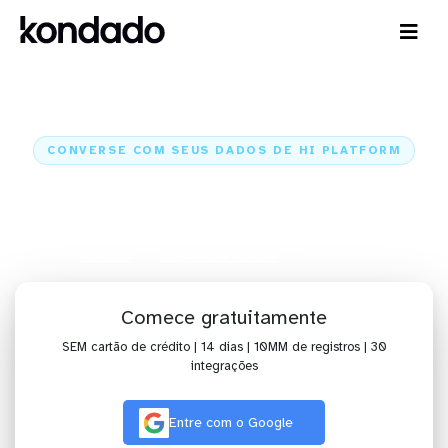
CONVERSE COM SEUS DADOS DE HI PLATFORM
IA para analisar dados de Hi
Platform com Claude e ChatGPT
Kondado
Inteligência Artificial
Hi Platform
Comece gratuitamente
SEM cartão de crédito | 14 dias | 10MM de registros | 30
integrações
Entre com o Google