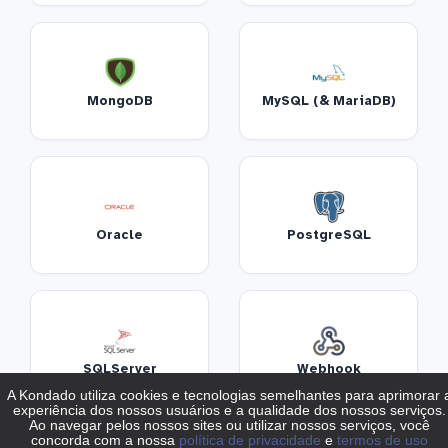
MongoDB
MySQL (& MariaDB)
Oracle
PostgreSQL
SQLServer
Webhook