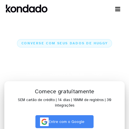
CONVERSE COM SEUS DADOS DE HUGGY
IA para analisar dados de Huggy
com Claude e ChatGPT
Kondado
Inteligência Artificial
Huggy
Comece gratuitamente
SEM cartão de crédito | 14 dias | 10MM de registros | 30
integrações
Entre com o Google