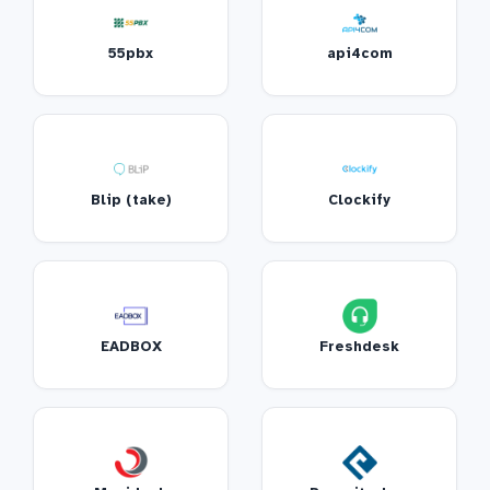
55pbx
api4com
Blip (take)
Clockify
EADBOX
Freshdesk