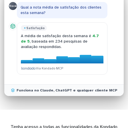
Você
Qual a nota média de satisfação dos clientes
esta semana?
Huggy
Satisfação
Agentes
Contatos
Sua equipe completou
847 atendimentos
A média de satisfação desta semana é
4.7
Os três melhores agentes acumulam
Você capturou
156 novos leads
ontem,
98%,
ontem com tempo médio de resposta de 3
de 5
, baseada em 234 pesquisas de
97% e 95%
representando um crescimento de
de aprovação dos clientes
+18%
minutos e 12 segundos.
avaliação respondidas.
atendidos.
sobre a média diária.
Via Kondado MCP
Via Kondado MCP
Via Kondado MCP
Via Kondado MCP
Funciona no Claude, ChatGPT e qualquer cliente MCP
Tenha acesso a todas as funcionalidades da Kondado