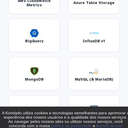
AWS CloudWatch
Azure Table Storage
Metrics
BigQuery
InfluxDB v1
MongoDB
MySQL (& MariaDB)
Oracle
PostgreSQL