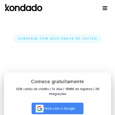
CONVERSE COM SEUS DADOS DE CRITEO
IA para analisar dados de Criteo
com Claude e ChatGPT
Kondado
Inteligência Artificial
Criteo
Comece gratuitamente
SEM cartão de crédito | 14 dias | 10MM de registros | 30
integrações
Entre com o Google