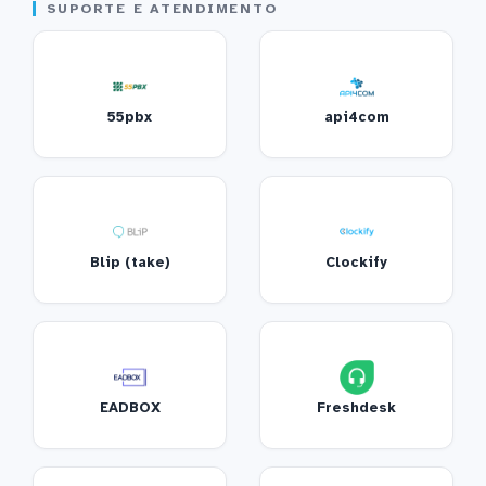
SUPORTE E ATENDIMENTO
55pbx
api4com
Blip (take)
Clockify
EADBOX
Freshdesk