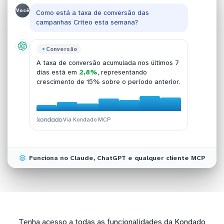
Você
Como está a taxa de conversão das
campanhas Criteo esta semana?
Investimento
Conversão
Top Receita
ROAS
O investimento total em campanhas de
A taxa de conversão acumulada nos últimos 7
As campanhas de retargeting de produtos
O retorno sobre investimento publicitário
retargeting no dia anterior foi de
R$
dias está em
2,8%
, representando
abandonados geraram
médio atual é de
3,42x
R$ 89.340,00
, com custo por
em
12.450,00
com 3.200 cliques registrados.
crescimento de 15% sobre o período anterior.
receita, liderando o faturamento do mês.
aquisição de R$ 18,50.
Via Kondado MCP
Via Kondado MCP
Via Kondado MCP
Via Kondado MCP
Funciona no Claude, ChatGPT e qualquer cliente MCP
Tenha acesso a todas as funcionalidades da Kondado