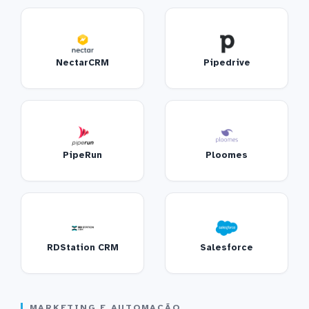
NectarCRM
Pipedrive
PipeRun
Ploomes
RDStation CRM
Salesforce
MARKETING E AUTOMAÇÃO