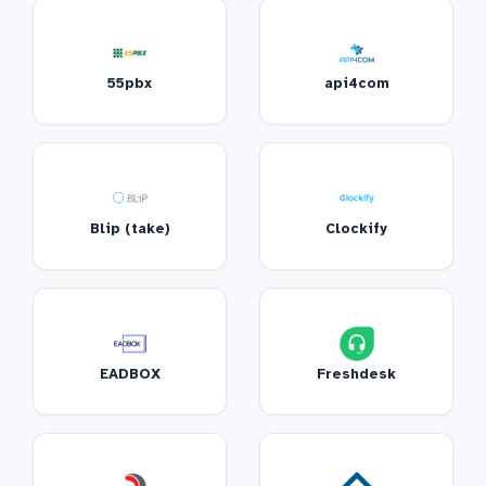
55pbx
api4com
Blip (take)
Clockify
EADBOX
Freshdesk