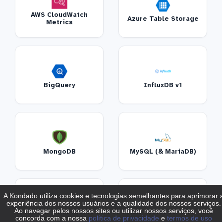
AWS CloudWatch
Azure Table Storage
Metrics
BigQuery
InfluxDB v1
MongoDB
MySQL (& MariaDB)
Oracle
PostgreSQL