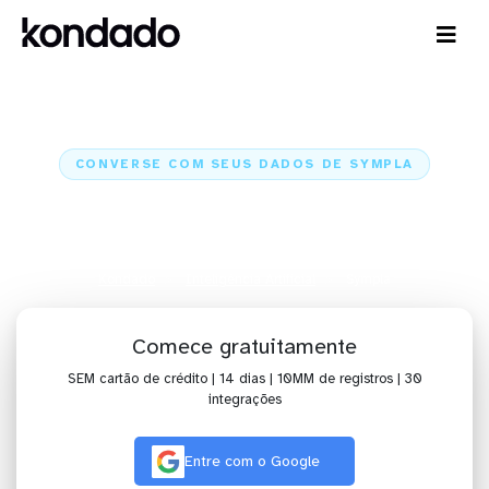
CONVERSE COM SEUS DADOS DE SYMPLA
IA para analisar dados de
Sympla com Claude e ChatGPT
Kondado
Inteligência Artificial
Sympla
Comece gratuitamente
SEM cartão de crédito | 14 dias | 10MM de registros | 30
integrações
Entre com o Google