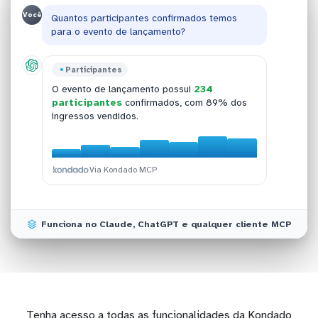
Você
Quantos participantes confirmados temos
para o evento de lançamento?
Vendas Sympla
Participantes
Comparativo Eventos
Pedidos Sympla
O faturamento de pedidos aprovados na
O evento de lançamento possui
234
A edição de março teve taxa de conversão de
O ticket médio dos pedidos aprovados na
Sympla este mês foi de
R$ 47.890
,
participantes
confirmados, com 89% dos
12,5%
semana passada foi de
, superando a de fevereiro que
R$ 187,50
por
considerando todos os eventos ativos.
ingressos vendidos.
registrou 8,3%.
compra.
Via Kondado MCP
Via Kondado MCP
Via Kondado MCP
Via Kondado MCP
Funciona no Claude, ChatGPT e qualquer cliente MCP
Tenha acesso a todas as funcionalidades da Kondado