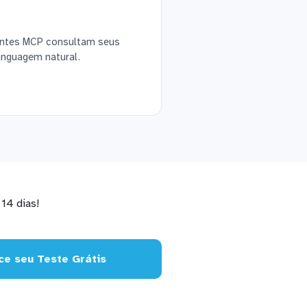
ientes MCP consultam seus
inguagem natural.
14 dias!
e seu Teste Grátis