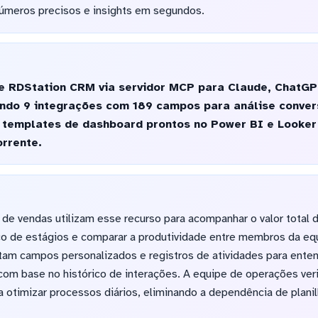
úmeros precisos e insights em segundos.
 RDStation CRM via servidor MCP para Claude, ChatGPT
zando 9 integrações com 189 campos para análise conve
emplates de dashboard prontos no Power BI e Looker
rrente.
 de vendas utilizam esse recurso para acompanhar o valor total d
rico de estágios e comparar a produtividade entre membros da eq
tam campos personalizados e registros de atividades para ente
com base no histórico de interações. A equipe de operações veri
otimizar processos diários, eliminando a dependência de plani