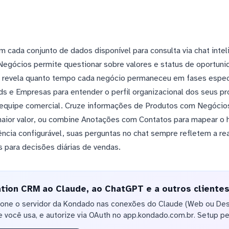
 cada conjunto de dados disponível para consulta via chat inte
egócios permite questionar sobre valores e status de oportun
 revela quanto tempo cada negócio permaneceu em fases especí
s e Empresas para entender o perfil organizacional dos seus pro
quipe comercial. Cruze informações de Produtos com Negócios p
ior valor, ou combine Anotações com Contatos para mapear o hi
ência configurável, suas perguntas no chat sempre refletem a re
 para decisões diárias de vendas.
ion CRM ao Claude, ao ChatGPT e a outros clientes
ione o servidor da Kondado nas conexões do Claude (Web ou De
 você usa, e autorize via OAuth no app.kondado.com.br. Setup pe