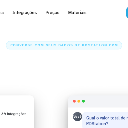
na
Integrações
Preços
Materiais
CONVERSE COM SEUS DADOS DE RDSTATION CRM
analisar dados de RDSt
com Claude e ChatGPT
Kondado
Inteligência Artificial
RDStation CRM
| 30 integrações
Você
Qual o valor total d
Você
Quantos negócios est
RDStation?
no funil?