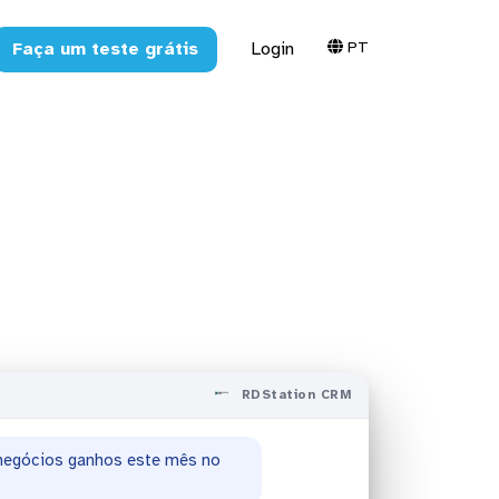
PT
Faça um teste grátis
Login
ation CRM
RDStation CRM
e negócios ganhos este mês no
ão parados há mais de 10 dias