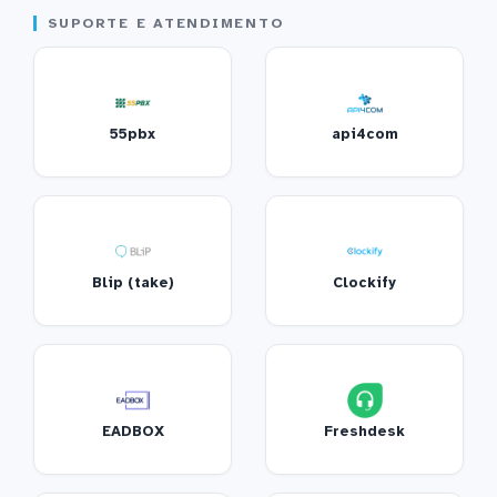
SUPORTE E ATENDIMENTO
55pbx
api4com
Blip (take)
Clockify
EADBOX
Freshdesk