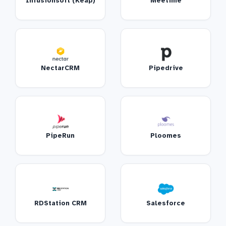
Infusionsoft (Keap)
Meetime
NectarCRM
Pipedrive
PipeRun
Ploomes
RDStation CRM
Salesforce