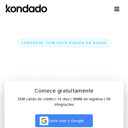
CONVERSE COM SEUS DADOS DE ASAAS
IA para analisar dados de ASAAS
com Claude e ChatGPT
Kondado
Inteligência Artificial
ASAAS
Comece gratuitamente
SEM cartão de crédito | 14 dias | 10MM de registros | 30
integrações
Entre com o Google