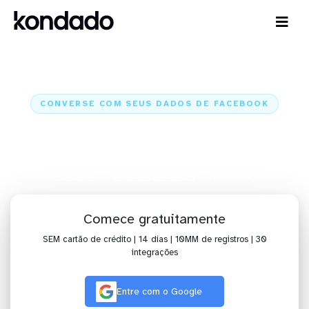
CONVERSE COM SEUS DADOS DE FACEBOOK
IA para analisar dados de
Facebook com Claude e ChatGPT
Kondado
Inteligência Artificial
Facebook
Comece gratuitamente
SEM cartão de crédito | 14 dias | 10MM de registros | 30
integrações
Entre com o Google