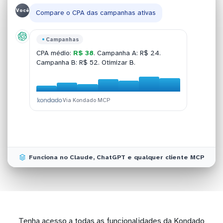
Você
Compare o CPA das campanhas ativas
Meta Ads
Campanhas
Conversões
Audiências
ROAS Meta Ads:
3,42x
em R$ 12.400
CPA médio:
R$ 38
. Campanha A: R$ 24.
Ontem:
Top 3 audiências:
147 conversões
lookalike compradores
em 8.420 cliques.
investidos. 7,2% de CTR médio.
Campanha B: R$ 52. Otimizar B.
Custo total R$ 1.870.
1%
, retargeting carrinho, custom.
Via Kondado MCP
Via Kondado MCP
Via Kondado MCP
Via Kondado MCP
Funciona no Claude, ChatGPT e qualquer cliente MCP
Tenha acesso a todas as funcionalidades da Kondado