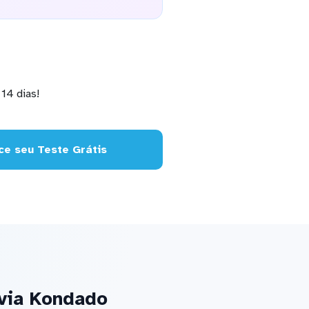
14 dias!
e seu Teste Grátis
 via Kondado