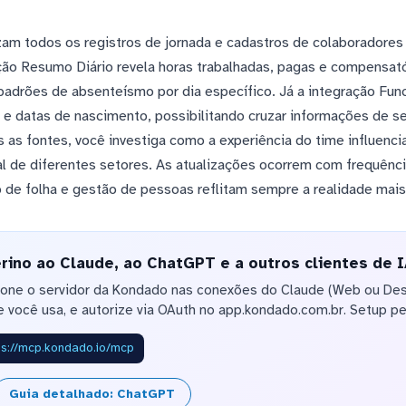
izam todos os registros de jornada e cadastros de colaboradores
ção Resumo Diário revela horas trabalhadas, pagas e compensatór
padrões de absenteísmo por dia específico. Já a integração Func
 datas de nascimento, possibilitando cruzar informações de s
 as fontes, você investiga como a experiência do time influenci
 de diferentes setores. As atualizações ocorrem com frequência
de folha e gestão de pessoas reflitam sempre a realidade mais
ino ao Claude, ao ChatGPT e a outros clientes de 
ione o servidor da Kondado nas conexões do Claude (Web ou De
 você usa, e autorize via OAuth no app.kondado.com.br. Setup pe
ps://mcp.kondado.io/mcp
Guia detalhado: ChatGPT