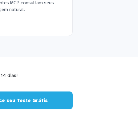
ientes MCP consultam seus
gem natural.
14 dias!
e seu Teste Grátis