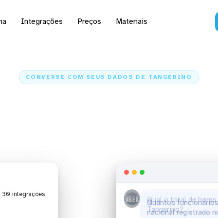
na
Integrações
Preços
Materiais
CONVERSE COM SEUS DADOS DE TANGERINO
analisar dados de Tang
Claude e ChatGPT
Kondado
Inteligência Artificial
Tangerino
| 30 integrações
Você
Quantos funcionários
nacional registrado 