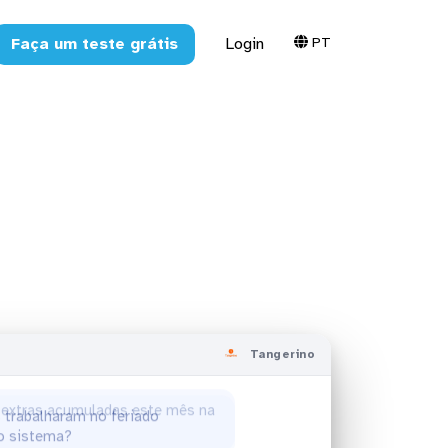
PT
Faça um teste grátis
Login
erino com
Tangerino
 trabalharam no feriado
no sistema?