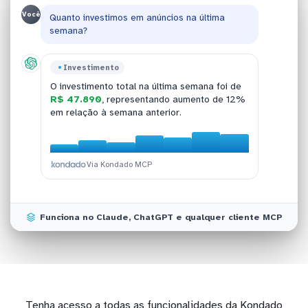
Você
Quanto investimos em anúncios na última
semana?
Performance
TikTok Ads
Investimento
Orçamento
A campanha "Verao2024_Promo" liderou com
O ROAS consolidado das campanhas ativas
O investimento total na última semana foi de
23.456 cliques
Atualmente
8 grupos de anúncios
e taxa de CTR de 2,8%
operam
ontem foi de
3,42x
, com destaque para o
R$ 47.890
, representando aumento de 12%
entre todas as ativas.
com orçamento superior a R$ 500,
grupo de anúncios de remarketing.
em relação à semana anterior.
concentrando 65% do investimento total.
Via Kondado MCP
Via Kondado MCP
Via Kondado MCP
Via Kondado MCP
Funciona no Claude, ChatGPT e qualquer cliente MCP
Tenha acesso a todas as funcionalidades da Kondado