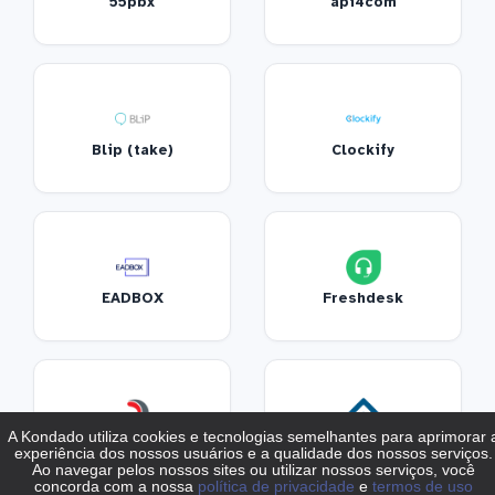
55pbx
api4com
Blip (take)
Clockify
EADBOX
Freshdesk
Movidesk
Recruiterbox