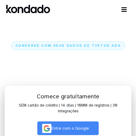
CONVERSE COM SEUS DADOS DE TIKTOK ADS
IA para analisar dados de TikTok
Ads com Claude e ChatGPT
Kondado
Inteligência Artificial
TikTok Ads
Comece gratuitamente
SEM cartão de crédito | 14 dias | 10MM de registros | 30
integrações
Entre com o Google