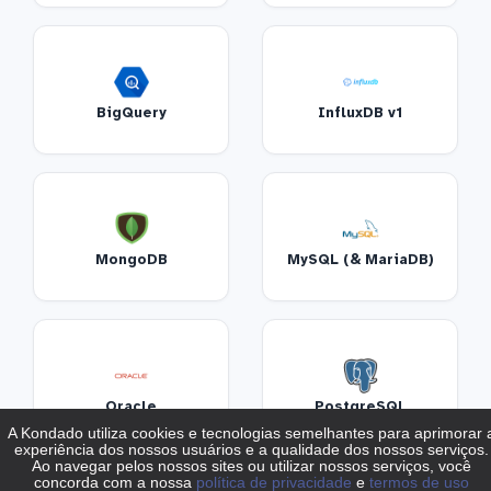
BigQuery
InfluxDB v1
MongoDB
MySQL (& MariaDB)
Oracle
PostgreSQL