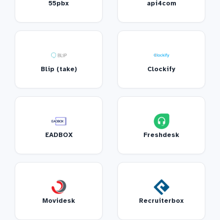
55pbx
api4com
Blip (take)
Clockify
EADBOX
Freshdesk
Movidesk
Recruiterbox