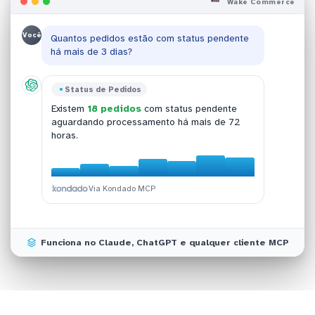
Wake Commerce
Você
Quantos pedidos estão com status pendente
há mais de 3 dias?
Wake Commerce
Status de Pedidos
Análise de Vendas
Distribuição de Status
O faturamento total de pedidos concluídos
Existem
18 pedidos
com status pendente
O ticket médio atual é
Os status mais comuns são Concluído (
R$ 342
,
45%
),
ontem foi de
R$ 47.890
em 23 transações.
aguardando processamento há mais de 72
representando um crescimento de
Processando (
30%
) e Pendente (
18%
+15%
) dos
em
horas.
relação ao mês anterior.
120 pedidos totais.
Via Kondado MCP
Via Kondado MCP
Via Kondado MCP
Via Kondado MCP
Funciona no Claude, ChatGPT e qualquer cliente MCP