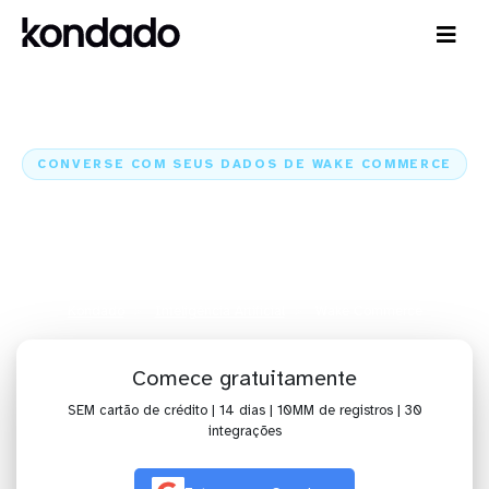
CONVERSE COM SEUS DADOS DE WAKE COMMERCE
IA para analisar dados de Wake
Commerce com Claude e
ChatGPT
Kondado
Inteligência Artificial
Wake Commerce
Comece gratuitamente
SEM cartão de crédito | 14 dias | 10MM de registros | 30
integrações