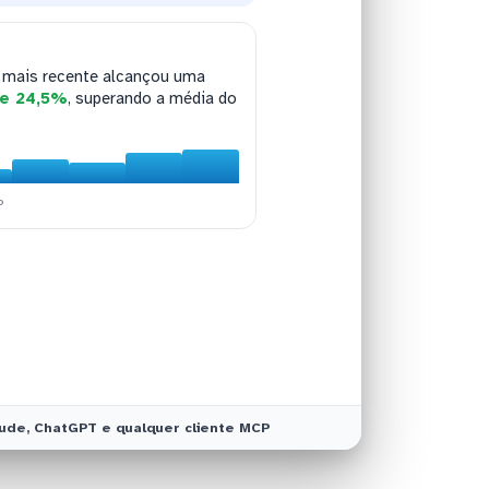
presentam
taxa de
 mais recente alcançou uma
anhas totalizaram
15.430
,45%
axa de clique de 3,2%
este trimestre, abaixo do
de 24,5%
, superando a média do
para contatos ativos na base.
 B alcançou apenas 1,8%.
P
P
P
P
aude, ChatGPT e qualquer cliente MCP