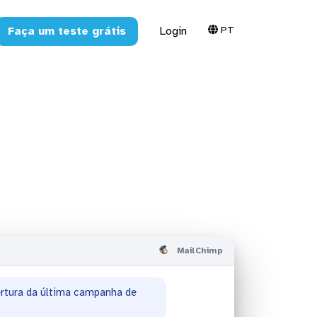
PT
Faça um teste grátis
Login
Chimp com
MailChimp
ram realizados nas campanhas