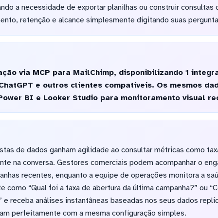
ando a necessidade de exportar planilhas ou construir consulta
ento, retenção e alcance simplesmente digitando suas pergunta
ação via MCP para MailChimp, disponibilizando 1 integ
, ChatGPT e outros clientes compatíveis. Os mesmos d
Power BI e Looker Studio para monitoramento visual re
istas de dados ganham agilidade ao consultar métricas como tax
ente na conversa. Gestores comerciais podem acompanhar o eng
anhas recentes, enquanto a equipe de operações monitora a saú
te como “Qual foi a taxa de abertura da última campanha?” ou
r” e receba análises instantâneas baseadas nos seus dados repl
am perfeitamente com a mesma configuração simples.