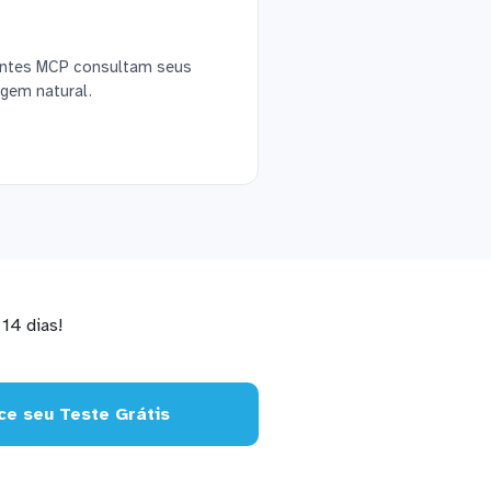
ientes MCP consultam seus
gem natural.
14 dias!
e seu Teste Grátis