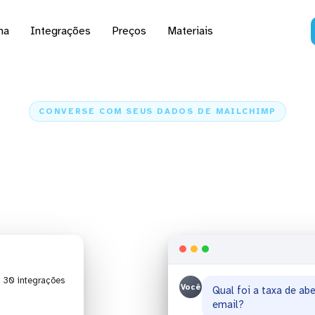
na
Integrações
Preços
Materiais
CONVERSE COM SEUS DADOS DE MAILCHIMP
analisar dados de Mail
Claude e ChatGPT
Kondado
Inteligência Artificial
MailChimp
| 30 integrações
Você
Quantos disparos fo
deste mês?