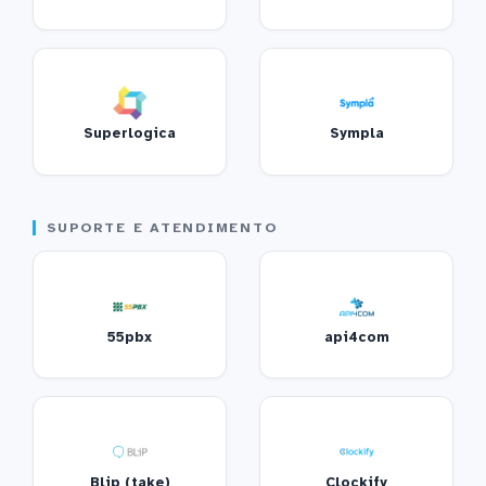
Superlogica
Sympla
SUPORTE E ATENDIMENTO
55pbx
api4com
Blip (take)
Clockify