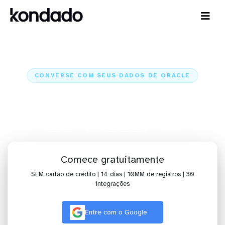
CONVERSE COM SEUS DADOS DE ORACLE
IA para analisar dados de Oracle
com Claude e ChatGPT
Kondado
Inteligência Artificial
Oracle
Comece gratuitamente
SEM cartão de crédito | 14 dias | 10MM de registros | 30
integrações
Entre com o Google