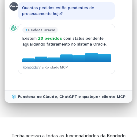
Você
Quantos pedidos estão pendentes de
processamento hoje?
Oracle
Pedidos Oracle
Vendas Oracle
Produtos Oracle
O faturamento processado no banco Oracle
Existem
23 pedidos
com status pendente
As vendas deste mês cresceram
Os itens líderes são: Camiseta Premium (
+12% MoM
154
para ontem foi de
R$ 47.890
em vendas
aguardando faturamento no sistema Oracle.
em relação ao período anterior segundo
un
), Tênis Sport (
98 un
) e Boné Classic (
76
confirmadas.
dados Oracle.
un
).
Via Kondado MCP
Via Kondado MCP
Via Kondado MCP
Via Kondado MCP
Funciona no Claude, ChatGPT e qualquer cliente MCP
Tenha acesso a todas as funcionalidades da Kondado