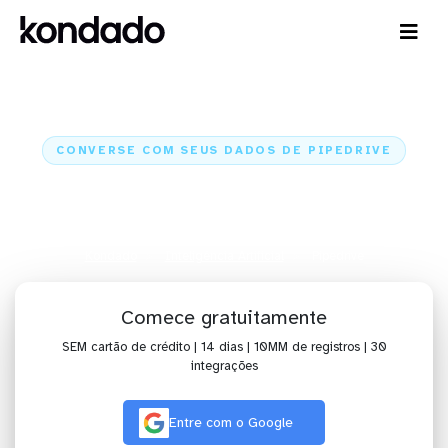
CONVERSE COM SEUS DADOS DE PIPEDRIVE
IA para analisar dados de
Pipedrive com Claude e ChatGPT
Kondado
Inteligência Artificial
Pipedrive
Comece gratuitamente
SEM cartão de crédito | 14 dias | 10MM de registros | 30
integrações
Entre com o Google