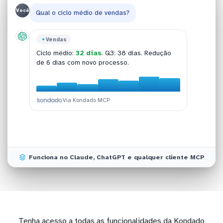
Você
Qual o ciclo médio de vendas?
Pipedrive
Vendas
Equipe
Conversão
147 deals abertos
totalizando R$ 1,2M em
Ciclo médio:
32 dias
. Q3: 38 dias. Redução
Top 3 SDRs:
Fechados nov:
SDR-A (R$ 320k), SDR-B (R$
42 deals (R$ 612k)
. Out: 38
pipeline. 38% em negociação.
de 6 dias com novo processo.
248k), SDR-C (R$ 187k)
deals (R$ 548k). +11,7%.
.
Via Kondado MCP
Via Kondado MCP
Via Kondado MCP
Via Kondado MCP
Funciona no Claude, ChatGPT e qualquer cliente MCP
Tenha acesso a todas as funcionalidades da Kondado