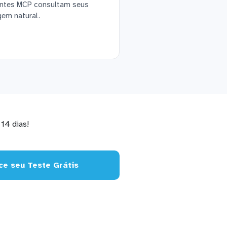
ientes MCP consultam seus
gem natural.
14 dias!
e seu Teste Grátis