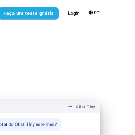
PT
Faça um teste grátis
Login
 Tiny com
Olist Tiny
entes temos no Olist Tiny