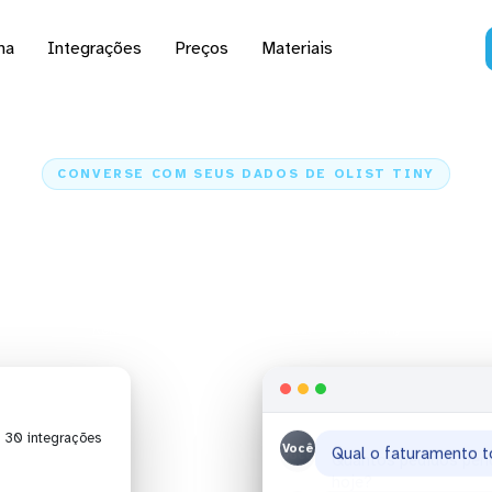
na
Integrações
Preços
Materiais
CONVERSE COM SEUS DADOS DE OLIST TINY
analisar dados de Olist
Claude e ChatGPT
Kondado
Inteligência Artificial
Olist Tiny
| 30 integrações
Você
Quantos pedidos pend
hoje?