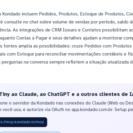
na Kondado incluem Pedidos, Produtos, Estoque de Produtos, Co
ê consulte no chat sobre volume de vendas por período, saldo d
plência. As integrações de CRM Issues e Contatos possibilita
 enquanto Contas a Pagar e seus detalhes ajudam a monitorar co
 fontes amplia as possibilidades: cruze Pedidos com Produtos p
cais com Estoque para reconciliar movimentações contábeis e fís
s perguntas na conversa sempre refletem a situação atualizada 
iny ao Claude, ao ChatGPT e a outros clientes de I
ione o servidor da Kondado nas conexões do Claude (Web ou De
 você usa, e autorize via OAuth no app.kondado.com.br. Setup pe
ps://mcp.kondado.io/mcp