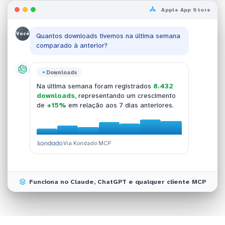
Apple App Store
Você
Quantos downloads tivemos na última semana
comparado à anterior?
Receita
Downloads
Conversão
Churn
A receita bruta de assinaturas registrada
Na última semana foram registrados
8.432
A conversão de trial para assinatura paga
Os cancelamentos por preço representam
ontem foi de
R$ 12.450
, considerando todos
downloads
, representando um crescimento
atingiu
42%
dos eventos, seguidos por
23,5%
este mês, com base nos
31%
de
os planos ativos e renovações automáticas.
de
+15%
em relação aos 7 dias anteriores.
eventos de ativação do relatório diário.
término de período promocional.
Via Kondado MCP
Via Kondado MCP
Via Kondado MCP
Via Kondado MCP
Funciona no Claude, ChatGPT e qualquer cliente MCP