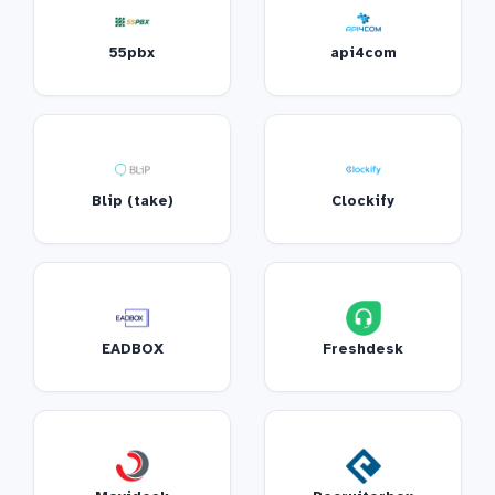
55pbx
api4com
Blip (take)
Clockify
EADBOX
Freshdesk