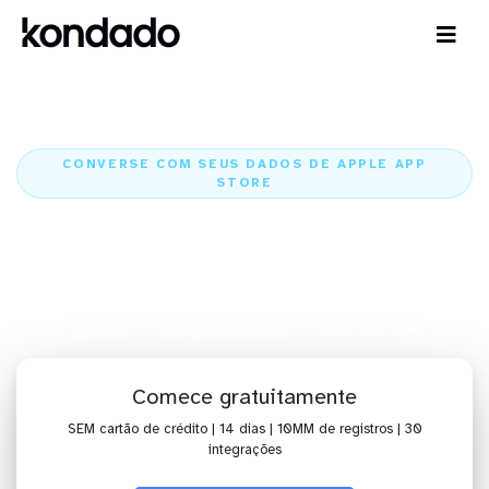
CONVERSE COM SEUS DADOS DE APPLE APP
STORE
IA para analisar dados de Apple
App Store com Claude e
ChatGPT
Kondado
Inteligência Artificial
Apple App Store
Comece gratuitamente
SEM cartão de crédito | 14 dias | 10MM de registros | 30
integrações