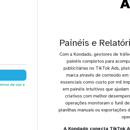
Painéis e Relatór
Com a Kondado, gestores de tráfe
painéis completos para acom
publicitárias no TikTok Ads, pla
marca através de conteúdo em v
essenciais como custo por mil imp
ermos de uso
e
em painéis intuitivos que ajudam 
criativos com melhor desempenh
operações monitoram o funil d
planilhas manuais ou exportações 
oper
A Kondado conecta TikTok A