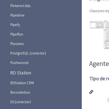
Pinterest Ads
Clique para ex
Pipedrive
Pipefy
PipeRun
Ploomes
PostgreSQL (conector)
Agente
Pushwoosh
RD Station
Tipo de r
RDStation CRM
Recruiterbox
[
S3 (conector)