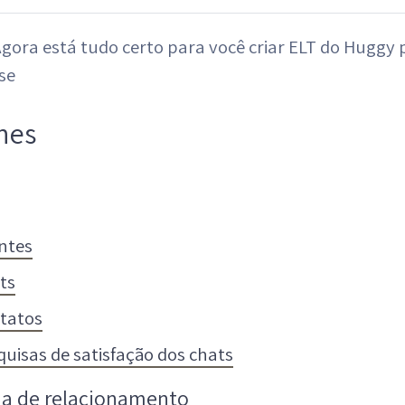
gora está tudo certo para você criar ELT do Huggy 
se
nes
ntes
ts
tatos
quisas de satisfação dos chats
a de relacionamento