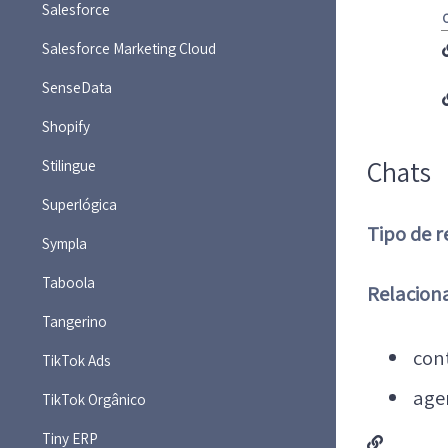
Salesforce
Salesforce Marketing Cloud
SenseData
Shopify
Chats
Stilingue
Superlógica
Tipo de r
Sympla
Taboola
Relacion
Tangerino
con
TikTok Ads
age
TikTok Orgânico
Tiny ERP