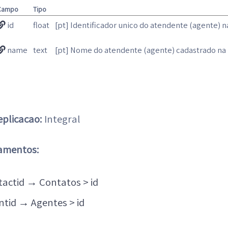
Campo
Tipo
id
float
[pt] Identificador unico do atendente (agente) n
name
text
[pt] Nome do atendente (agente) cadastrado na
eplicacao:
Integral
amentos:
tactid
→
Contatos > id
ntid
→
Agentes > id