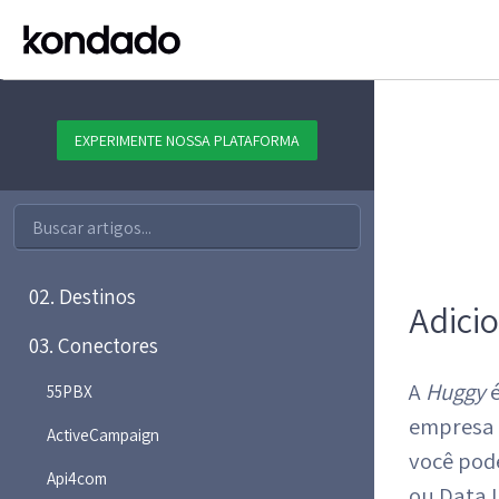
EXPERIMENTE NOSSA PLATAFORMA
01. Plataforma
02. Destinos
Adici
03. Conectores
A
Huggy
é
55PBX
empresa c
ActiveCampaign
você pod
Api4com
ou Data 