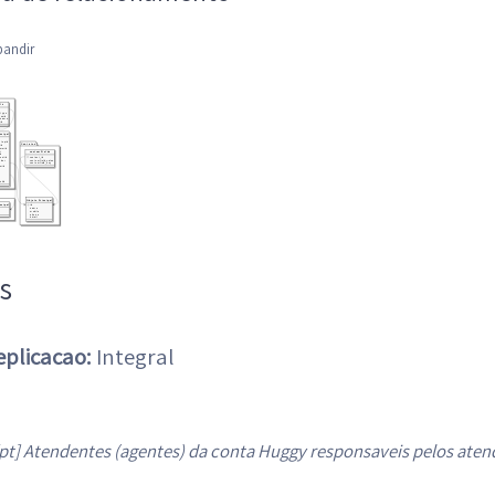
pandir
s
eplicacao:
Integral
pt] Atendentes (agentes) da conta Huggy responsaveis pelos ate