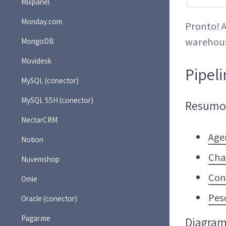
Mixpanel
Monday.com
Pronto! A
warehou
MongoDB
Movidesk
Pipeli
MySQL (conector)
MySQL SSH (conector)
Resumo
NectarCRM
Age
Notion
Cha
Nuvemshop
Con
Omie
Pes
Oracle (conector)
Pagar.me
Diagram