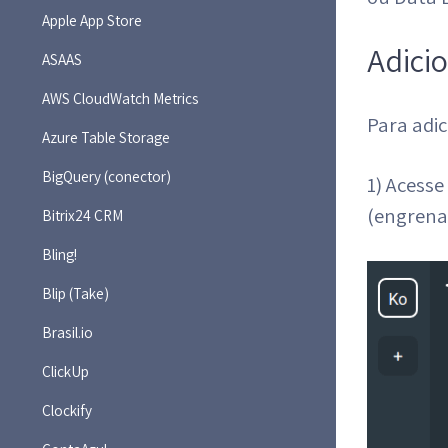
Apple App Store
Adici
ASAAS
AWS CloudWatch Metrics
Para adic
Azure Table Storage
BigQuery (conector)
1) Acesse
(engrenag
Bitrix24 CRM
Bling!
Blip (Take)
Brasil.io
ClickUp
Clockify