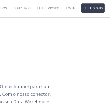
ADOS
SOBRE NÓS
FALE CONOSCO
LOGIN
TESTE GRÁTIS
 Omnichannel para sua
r. Com o nosso conector,
 no seu Data Warehouse