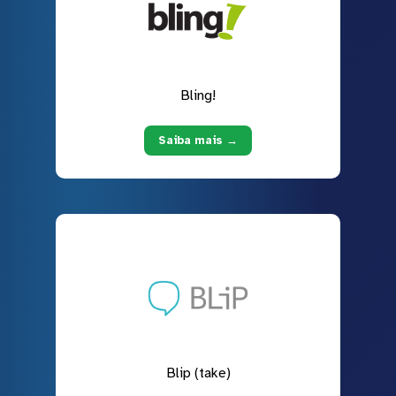
Bling!
Saiba mais →
Blip (take)