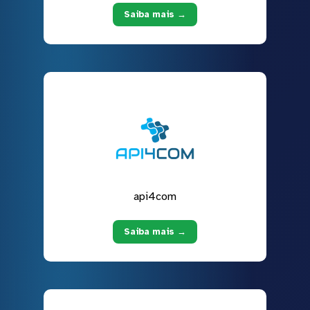
Saiba mais →
api4com
Saiba mais →