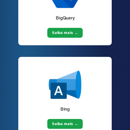
BigQuery
Saiba mais →
Bing
Saiba mais →