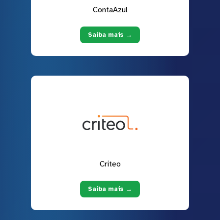
ContaAzul
Saiba mais →
Criteo
Saiba mais →