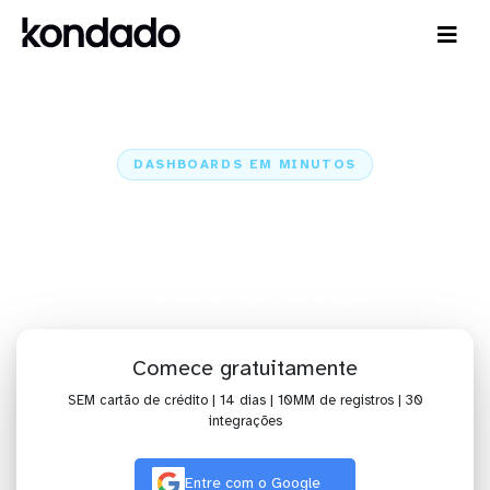
DASHBOARDS EM MINUTOS
Dashboard do Amazon S3 no Qlik
Cloud Analytics em minutos
Home
Conectores
Amazon S3
Amazon S3 + Qlik Cloud Analytics
Comece gratuitamente
SEM cartão de crédito | 14 dias | 10MM de registros | 30
integrações
Entre com o Google