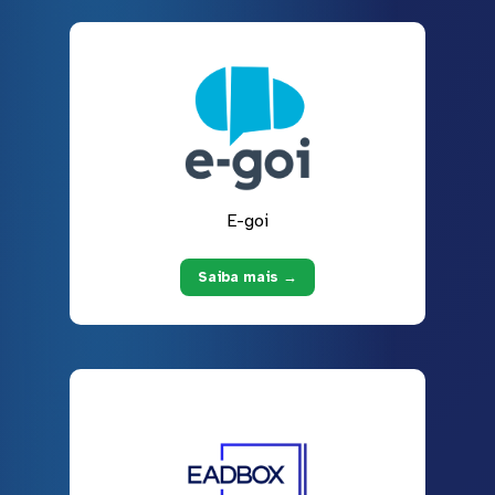
E-goi
Saiba mais →