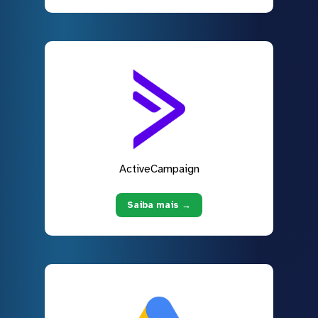
ActiveCampaign
Saiba mais →