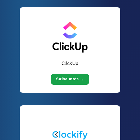
ClickUp
Saiba mais →