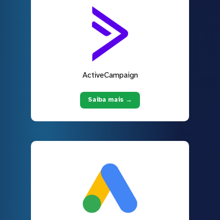
ActiveCampaign
Saiba mais →