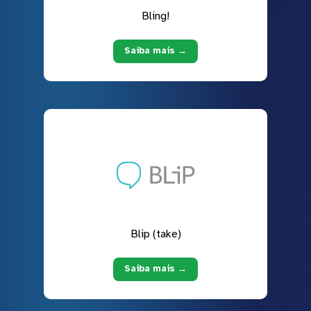
Bling!
Saiba mais →
Blip (take)
Saiba mais →