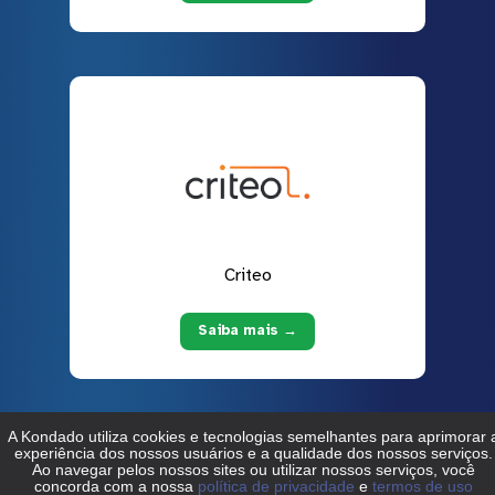
Criteo
Saiba mais →