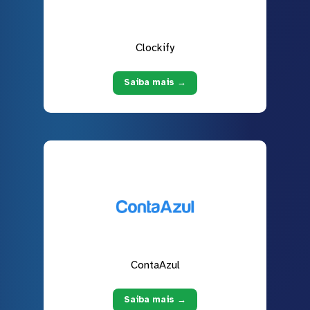
Clockify
Saiba mais →
ContaAzul
Saiba mais →