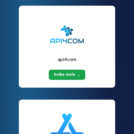
api4com
Saiba mais →