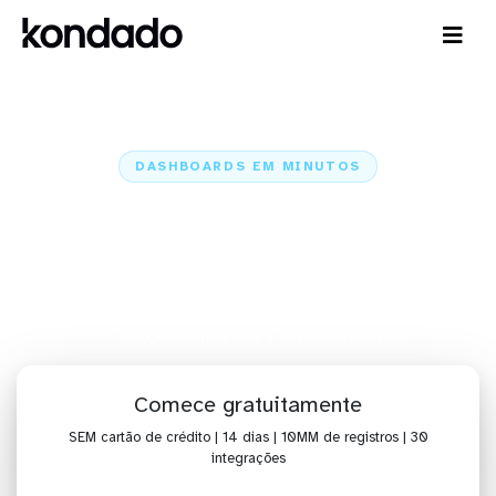
DASHBOARDS EM MINUTOS
Dashboard do Google Analytics
GA4 no Qlik Cloud Analytics em
minutos
Home
Conectores
Google Analytics GA4
Google Analytics GA4 + Qlik Cloud Analytics
Comece gratuitamente
SEM cartão de crédito | 14 dias | 10MM de registros | 30
integrações