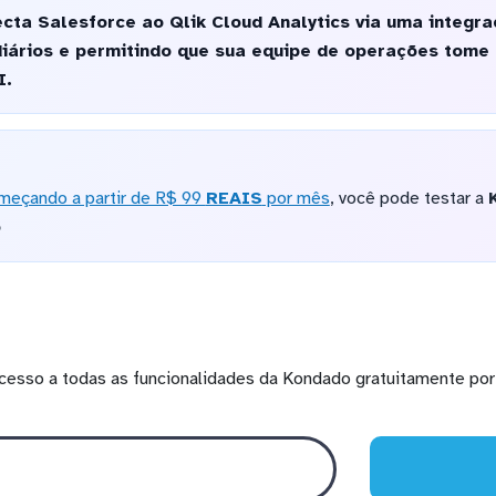
ta Salesforce ao Qlik Cloud Analytics via uma integra
iários e permitindo que sua equipe de operações tom
I.
meçando a partir de R$ 99
REAIS
por mês
, você pode testar a
o
cesso a todas as funcionalidades da Kondado gratuitamente por 