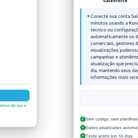
Salesforce
✦
Conecte sua conta Sal
minutos usando a Kon
técnico ou configuraç
automaticamente os d
comerciais, gestores d
visualizações poderosa
campanhas e atendimen
atualização que precis
dia, mantendo seus da
informações mais rece
ermos de uso
e
Sem código, sem planilhas
✓
Dados atualizados automa
✓
Teste grátis por 14 dias
✓