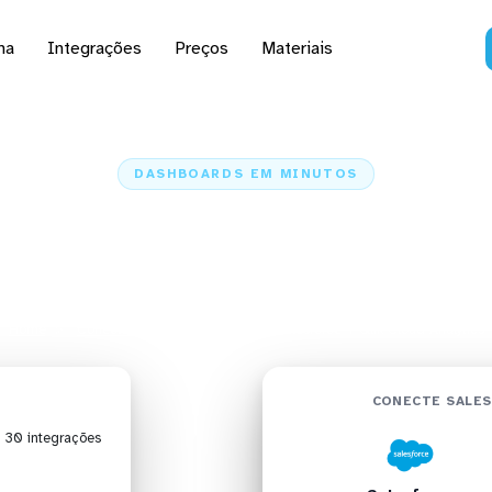
na
Integrações
Preços
Materiais
DASHBOARDS EM MINUTOS
rd do Salesforce no Ql
Analytics em minutos
Home
Conectores
Salesforce
Salesforce + Qlik Cloud Analytics
CONECTE SALES
| 30 integrações