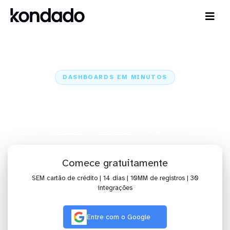
DASHBOARDS EM MINUTOS
Dashboard do Amazon S3 no
Grafana em minutos
Home
Conectores
Amazon S3
Amazon S3 + Grafana
Comece gratuitamente
SEM cartão de crédito | 14 dias | 10MM de registros | 30
integrações
Entre com o Google