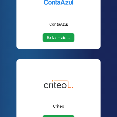
ContaAzul
Saiba mais →
Criteo