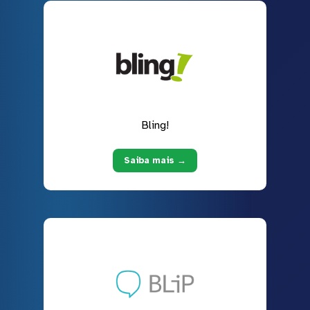
Bling!
Saiba mais →