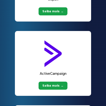
Saiba mais →
ActiveCampaign
Saiba mais →