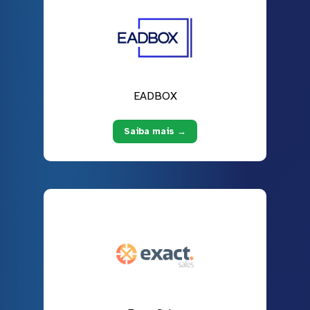
EADBOX
Saiba mais →