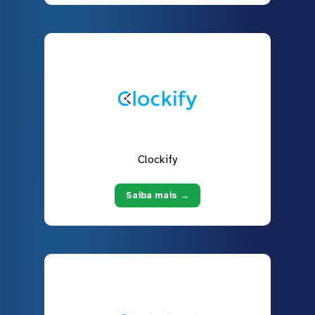
Clockify
Saiba mais →