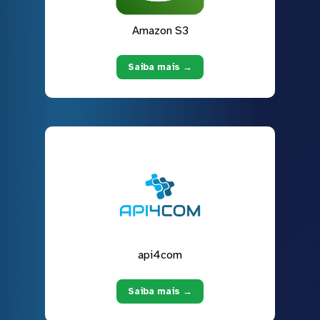
Amazon S3
Saiba mais →
api4com
Saiba mais →