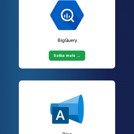
BigQuery
Saiba mais →