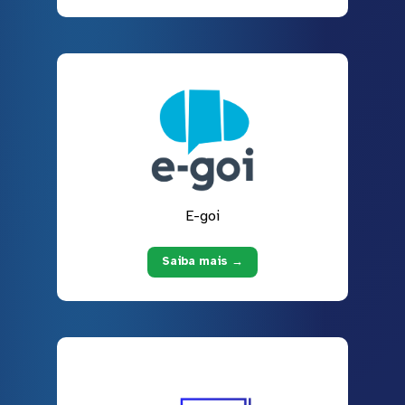
E-goi
Saiba mais →