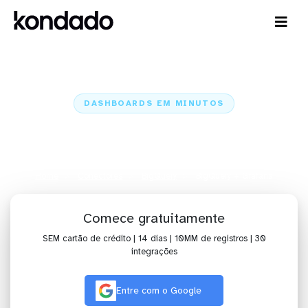
DASHBOARDS EM MINUTOS
Dashboard do BigQuery no
Grafana em minutos
Home
Conectores
BigQuery
BigQuery + Grafana
Comece gratuitamente
SEM cartão de crédito | 14 dias | 10MM de registros | 30
integrações
Entre com o Google