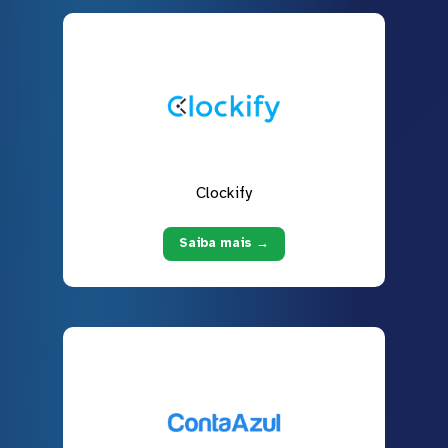
Clockify
Saiba mais →