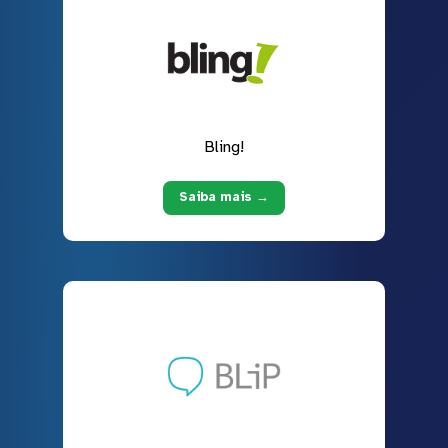
Bling!
Saiba mais →