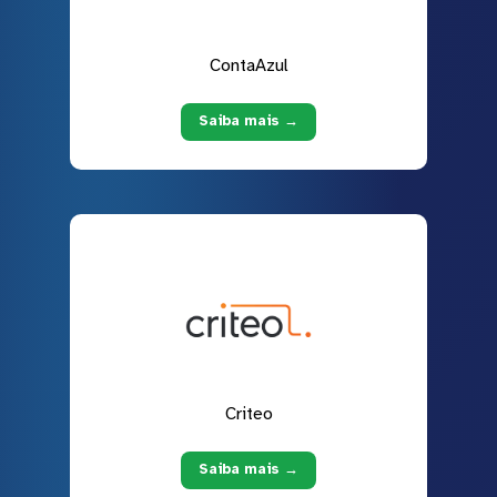
ContaAzul
Saiba mais →
Criteo
Saiba mais →