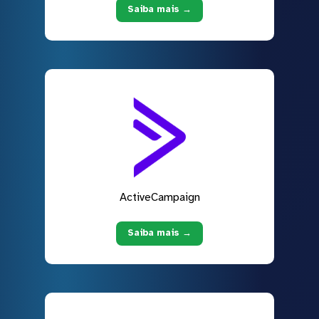
Saiba mais →
ActiveCampaign
Saiba mais →