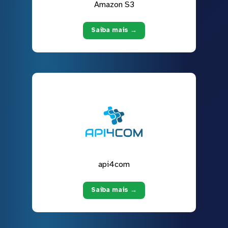
Amazon S3
Saiba mais →
api4com
Saiba mais →