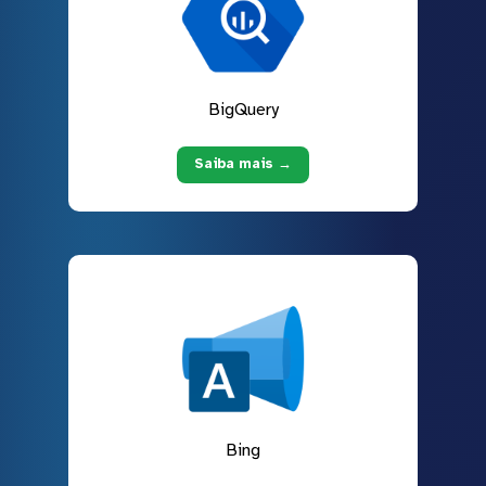
BigQuery
Saiba mais →
Bing