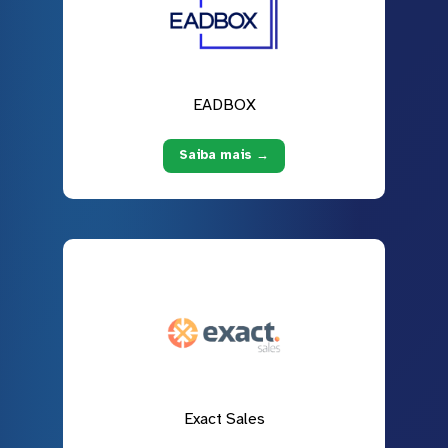
EADBOX
Saiba mais →
Exact Sales