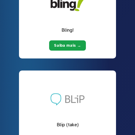
Bling!
Saiba mais →
Blip (take)