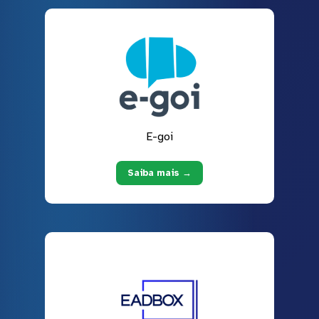
E-goi
Saiba mais →