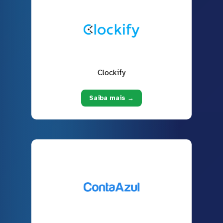
Clockify
Saiba mais →