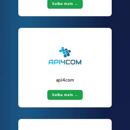
Saiba mais →
api4com
Saiba mais →