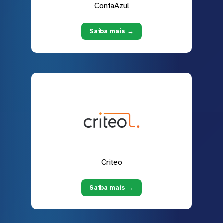
ContaAzul
Saiba mais →
Criteo
Saiba mais →