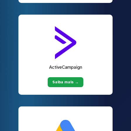
ActiveCampaign
Saiba mais →