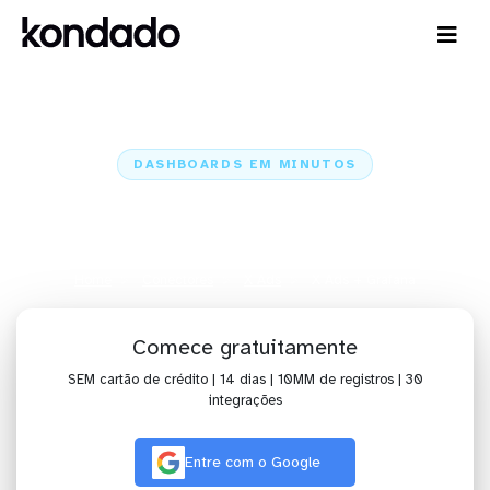
DASHBOARDS EM MINUTOS
Dashboard do X Ads no Grafana
em minutos
Home
Conectores
X Ads
X Ads + Grafana
Comece gratuitamente
SEM cartão de crédito | 14 dias | 10MM de registros | 30
integrações
Entre com o Google