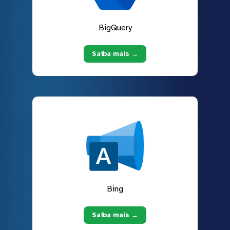
BigQuery
Saiba mais →
Bing
Saiba mais →