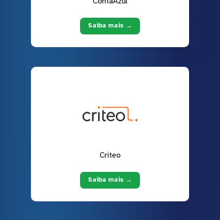
ContaAzul
Saiba mais →
Criteo
Saiba mais →