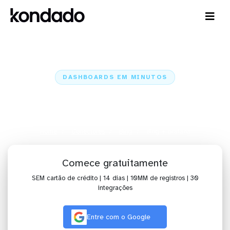
DASHBOARDS EM MINUTOS
Dashboard do Bing no Grafana
em minutos
Home
Conectores
Bing
Bing + Grafana
Comece gratuitamente
SEM cartão de crédito | 14 dias | 10MM de registros | 30
integrações
Entre com o Google