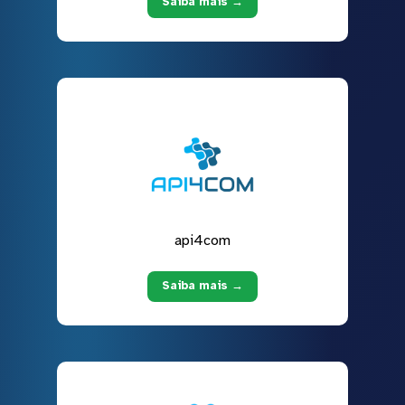
Saiba mais →
api4com
Saiba mais →