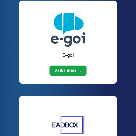
E-goi
Saiba mais →