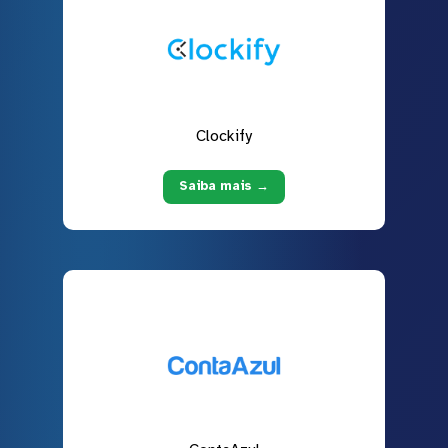
Clockify
Saiba mais →