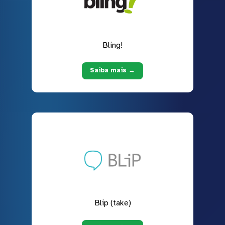
Bling!
Saiba mais →
Blip (take)