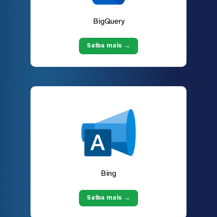
BigQuery
Saiba mais →
Bing
Saiba mais →