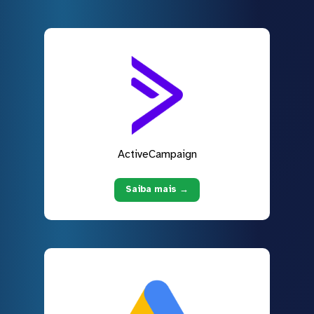
ActiveCampaign
Saiba mais →