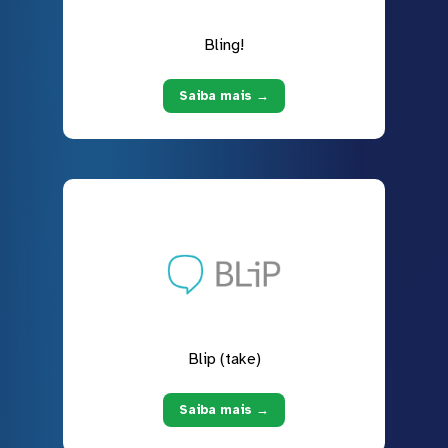
Bling!
Saiba mais →
Blip (take)
Saiba mais →