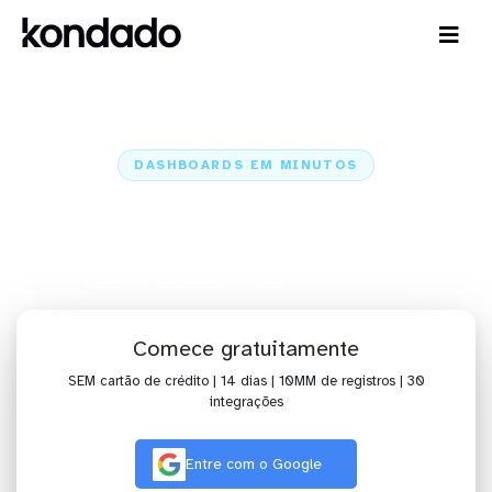
DASHBOARDS EM MINUTOS
Dashboard do Bing no Redash em
minutos
Home
Conectores
Bing
Bing + Redash
Comece gratuitamente
SEM cartão de crédito | 14 dias | 10MM de registros | 30
integrações
Entre com o Google