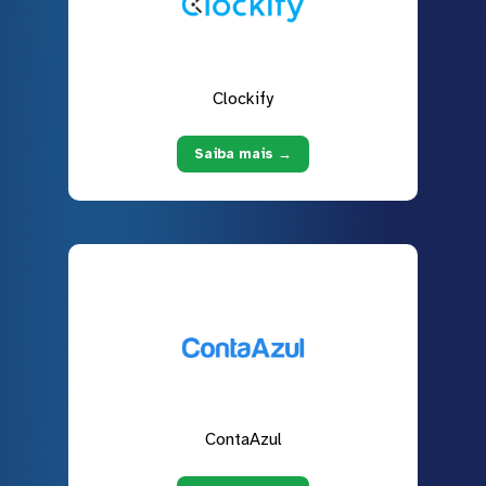
Clockify
Saiba mais →
ContaAzul