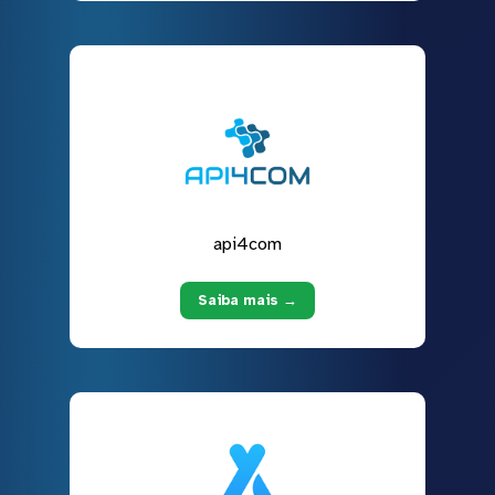
api4com
Saiba mais →