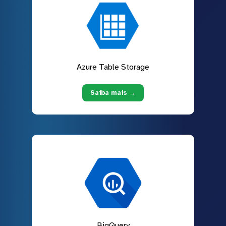
Azure Table Storage
Saiba mais →
BigQuery