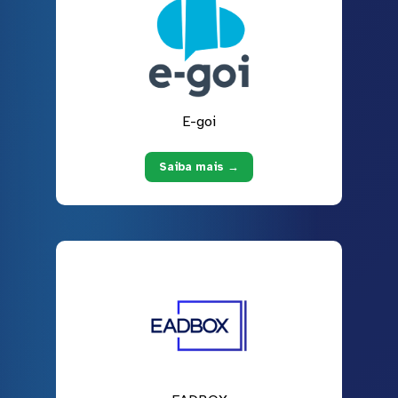
E-goi
Saiba mais →