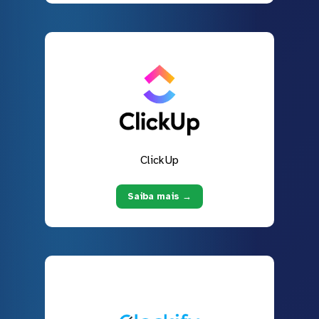
ClickUp
Saiba mais →