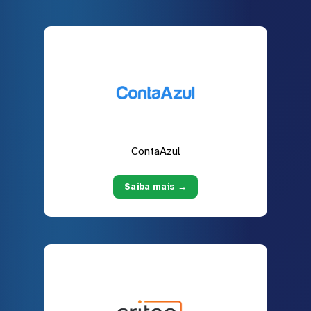
ContaAzul
Saiba mais →