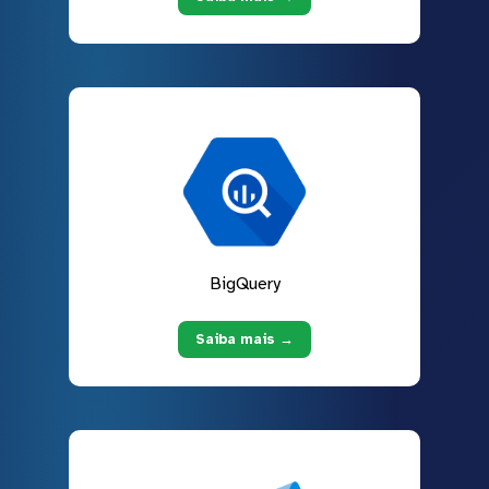
BigQuery
Saiba mais →