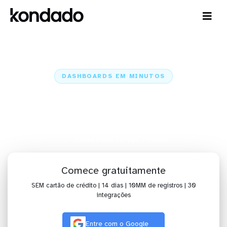
DASHBOARDS EM MINUTOS
Dashboard do Google Cloud
Storage no Redash em minutos
Home
Conectores
Google Cloud Storage
Google Cloud Storage + Redash
Comece gratuitamente
SEM cartão de crédito | 14 dias | 10MM de registros | 30
integrações
Entre com o Google