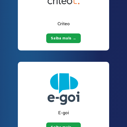
Criteo
Saiba mais →
E-goi