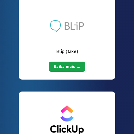
Blip (take)
Saiba mais →