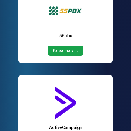
55pbx
Saiba mais →
ActiveCampaign