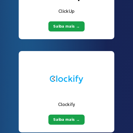
ClickUp
Saiba mais →
Clockify
Saiba mais →