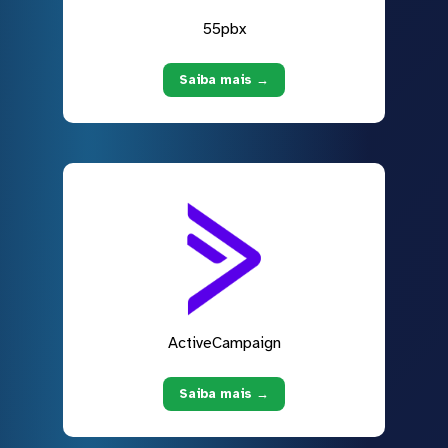
55pbx
Saiba mais →
ActiveCampaign
Saiba mais →