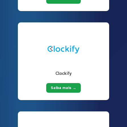
Clockify
Saiba mais →