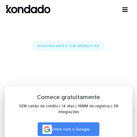
DASHBOARDS EM MINUTOS
Dashboard da Zeeng no Redash
em minutos
Home
Conectores
Zeeng
Zeeng + Redash
Comece gratuitamente
SEM cartão de crédito | 14 dias | 10MM de registros | 30
integrações
Entre com o Google