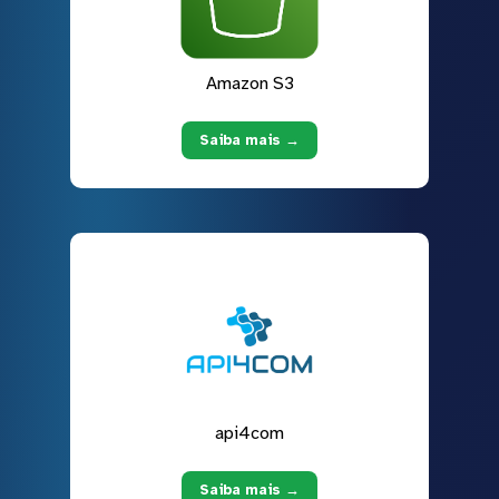
Amazon S3
Saiba mais →
api4com
Saiba mais →