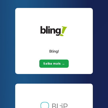
Bling!
Saiba mais →