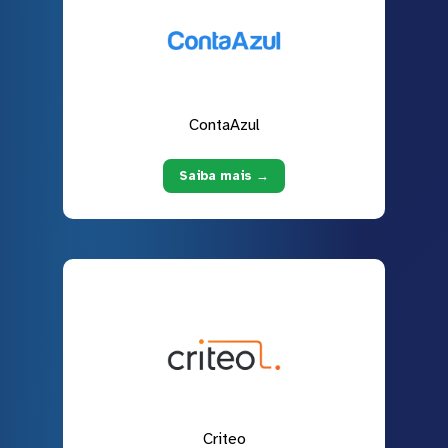
ContaAzul
Saiba mais →
Criteo