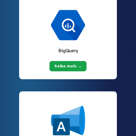
BigQuery
Saiba mais →