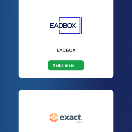
EADBOX
Saiba mais →